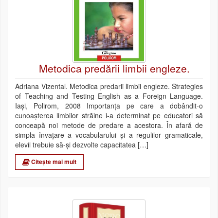
Metodica predării limbii engleze.
Adriana Vizental. Metodica predarii limbii engleze. Strategies
of Teaching and Testing English as a Foreign Language.
Iaşi, Polirom, 2008 Importanţa pe care a dobândit-o
cunoaşterea limbilor străine i-a determinat pe educatori să
conceapă noi metode de predare a acestora. În afară de
simpla învaţare a vocabularului şi a regulilor gramaticale,
elevii trebuie să-şi dezvolte capacitatea […]
Citește mai mult