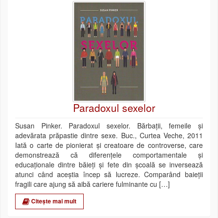
Paradoxul sexelor
Susan Pinker. Paradoxul sexelor. Bărbaţii, femeile şi
adevărata prăpastie dintre sexe. Buc., Curtea Veche, 2011
Iată o carte de pionierat şi creatoare de controverse, care
demonstrează că diferenţele comportamentale şi
educaţionale dintre băieţi şi fete din şcoală se inversează
atunci când aceştia încep să lucreze. Comparând baieţii
fragili care ajung să aibă cariere fulminante cu […]
Citește mai mult