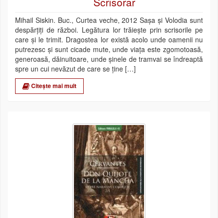
Scrisorar
Mihail Siskin. Buc., Curtea veche, 2012 Saşa şi Volodia sunt
despărţiţi de război. Legătura lor trăieşte prin scrisorile pe
care şi le trimit. Dragostea lor există acolo unde oamenii nu
putrezesc şi sunt cicade mute, unde viaţa este zgomotoasă,
generoasă, dăinuitoare, unde şinele de tramvai se îndreaptă
spre un cui nevăzut de care se ţine […]
Citește mai mult