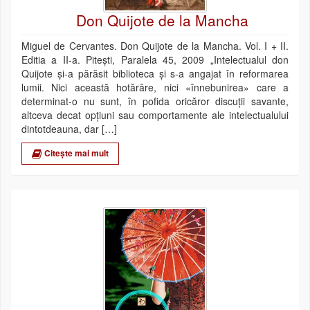
Don Quijote de la Mancha
Miguel de Cervantes. Don Quijote de la Mancha. Vol. I + II.
Editia a II-a. Piteşti, Paralela 45, 2009 „Intelectualul don
Quijote şi-a părăsit biblioteca şi s-a angajat în reformarea
lumii. Nici această hotărâre, nici «înnebunirea» care a
determinat-o nu sunt, în pofida oricăror discuţii savante,
altceva decat opţiuni sau comportamente ale intelectualului
dintotdeauna, dar […]
Citește mai mult