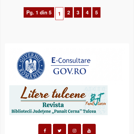
Pg. 1 din 5
2
3
4
5
1