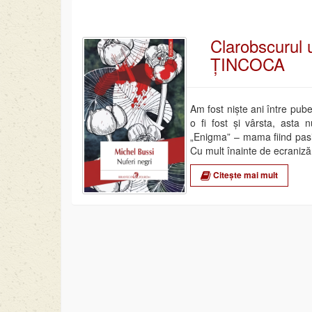
Clarobscurul 
ȚINCOCA
Am fost niște ani între pube
o fi fost și vârsta, asta n
„Enigma” – mama fiind pasi
Cu mult înainte de ecranizăr
Citește mai mult