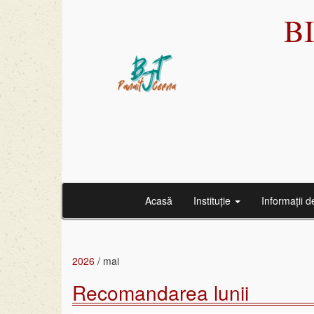
B
Acasă
Instituție
Informații d
2026
/
mai
Recomandarea lunii