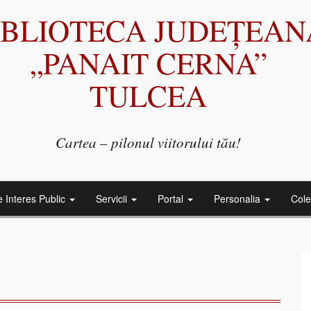
IBLIOTECA JUDEȚEAN
„PANAIT CERNA”
TULCEA
Cartea – pilonul viitorului tău!
e Interes Public
Servicii
Portal
Personalia
Cole