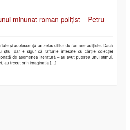
unui minunat roman polițist – Petru
rtate și adolescență un zelos cititor de romane polițiste. Dacă
u știu, dar e sigur că rafturile înțesate cu cărțile colecției
onată de asemenea literatură – au avut puterea unui stimul.
i, au trecut prin imaginația […]