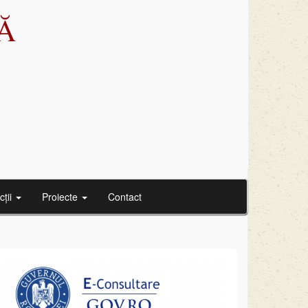
Ă
cții
Proiecte
Contact