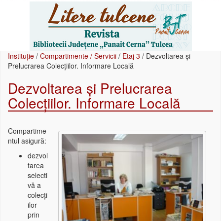
Instituție
/
Compartimente / Servicii
/
Etaj 3
/
Dezvoltarea și
Prelucrarea Colecțiilor. Informare Locală
Dezvoltarea și Prelucrarea
Colecțiilor. Informare Locală
Compartime
ntul asigură:
dezvol
tarea
selecti
vă a
colecți
ilor
prin