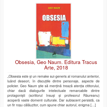
Obsesia, Geo Naum. Editura Tracus
Arte, 2018
„Obsesia este și un remake sui-generis al romanului anterior,
luând deseori, în discuțiile dintre personaje, aspecte de
policier. Geo Naum știe să mențină trează atenția cititorului,
chiar dacă dialogurile intelectuale remarcabile dintre
protagoniști (scriitorul însuși și profesorul Râureanu)
acoperă vaste domenii culturale. Dar subiacent persistă, ca
un fir roșu călăuzitor, cum spune chiar autorul, enigma […]