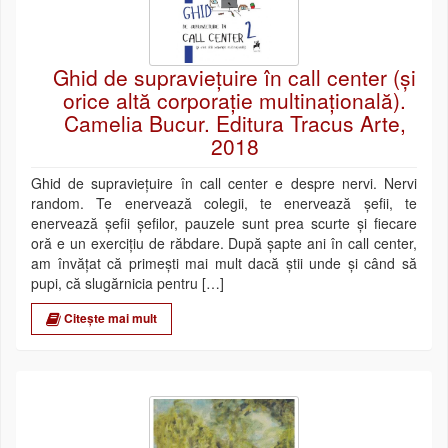
Ghid de supraviețuire în call center (și
orice altă corporație multinațională).
Camelia Bucur. Editura Tracus Arte,
2018
Ghid de supraviețuire în call center e despre nervi. Nervi
random. Te enervează colegii, te enervează șefii, te
enervează șefii șefilor, pauzele sunt prea scurte și fiecare
oră e un exercițiu de răbdare. După șapte ani în call center,
am învățat că primești mai mult dacă știi unde și când să
pupi, că slugărnicia pentru […]
Citește mai mult