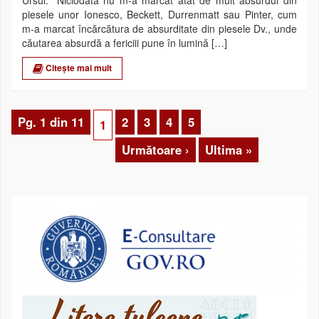
Ursul. ”Niciodată nu m-a marcat atât de mult absurdul din
piesele unor Ionesco, Beckett, Durrenmatt sau Pinter, cum
m-a marcat încărcătura de absurditate din piesele Dv., unde
căutarea absurdă a fericiii pune în lumină […]
Citește mai mult
Pg. 1 din 11
2
3
4
5
1
Următoare ›
Ultima »