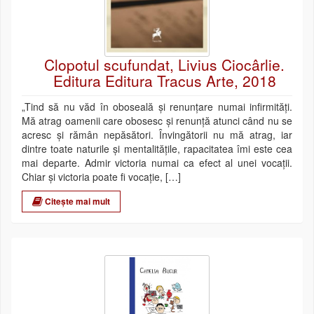
Clopotul scufundat, Livius Ciocârlie.
Editura Editura Tracus Arte, 2018
„Tind să nu văd în oboseală şi renunţare numai infirmităţi.
Mă atrag oamenii care obosesc şi renunţă atunci când nu se
acresc şi rămân nepăsători. Învingătorii nu mă atrag, iar
dintre toate naturile şi mentalităţile, rapacitatea îmi este cea
mai departe. Admir victoria numai ca efect al unei vocaţii.
Chiar şi victoria poate fi vocaţie, […]
Citește mai mult