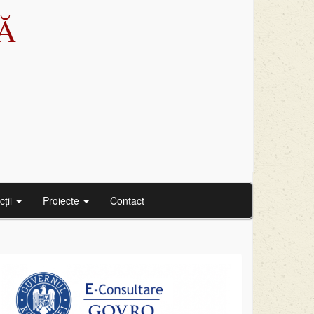
Ă
cții
Proiecte
Contact