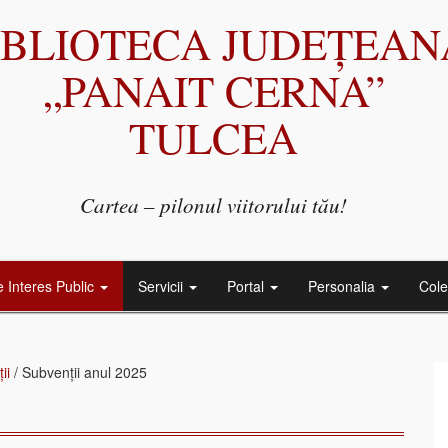
IBLIOTECA JUDEȚEAN
„PANAIT CERNA”
TULCEA
Cartea – pilonul viitorului tău!
e Interes Public
Servicii
Portal
Personalia
Cole
ii
/
Subvenții anul 2025