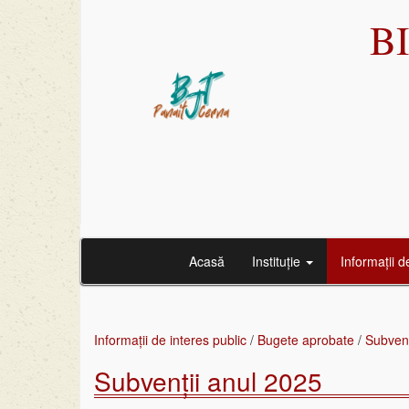
B
Acasă
Instituție
Informații d
Informații de interes public
/
Bugete aprobate
/
Subvenț
Subvenții anul 2025