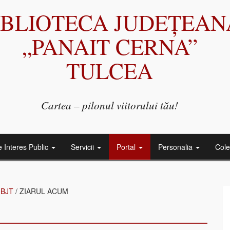
IBLIOTECA JUDEȚEAN
„PANAIT CERNA”
TULCEA
Cartea – pilonul viitorului tău!
e Interes Public
Servicii
Portal
Personalia
Cole
 BJT
/
ZIARUL ACUM