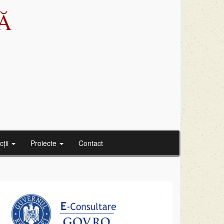
Ă
cții
Proiecte
Contact