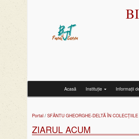
B
Acasă
Instituție
Informații d
Portal
/
SFÂNTU GHEORGHE-DELTĂ ÎN COLECȚIILE
ZIARUL ACUM