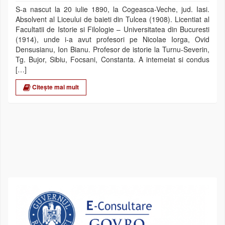
S-a nascut la 20 iulie 1890, la Cogeasca-Veche, jud. Iasi.
Absolvent al Liceului de baieti din Tulcea (1908). Licentiat al
Facultatii de Istorie si Filologie – Universitatea din Bucuresti
(1914), unde i-a avut profesori pe Nicolae Iorga, Ovid
Densusianu, Ion Bianu. Profesor de istorie la Turnu-Severin,
Tg. Bujor, Sibiu, Focsani, Constanta. A intemeiat si condus
[…]
Citește mai mult