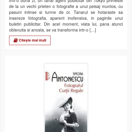
Intr-o buna zi, un tanar agent publicitar din Tokyo primeste
de la un vechi prieten o fotografie a unui peisaj muntos, cu
pasuni intinse si turme de oi. Tanarul se hotaraste sa
insereze fotografia, aparent inofensiva, in paginile unui
buletin publicitar. Din acel moment, viata lui, pana atunci
obisnuita si anosta, se va transforma intr-o […]
Citește mai mult