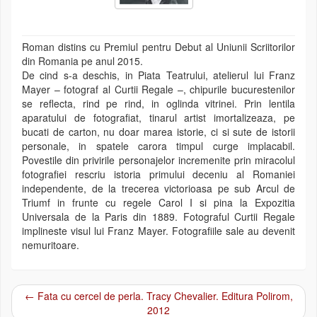
Roman distins cu Premiul pentru Debut al Uniunii Scriitorilor
din Romania pe anul 2015.
De cind s-a deschis, in Piata Teatrului, atelierul lui Franz
Mayer – fotograf al Curtii Regale –, chipurile bucurestenilor
se reflecta, rind pe rind, in oglinda vitrinei. Prin lentila
aparatului de fotografiat, tinarul artist imortalizeaza, pe
bucati de carton, nu doar marea istorie, ci si sute de istorii
personale, in spatele carora timpul curge implacabil.
Povestile din privirile personajelor incremenite prin miracolul
fotografiei rescriu istoria primului deceniu al Romaniei
independente, de la trecerea victorioasa pe sub Arcul de
Triumf in frunte cu regele Carol I si pina la Expozitia
Universala de la Paris din 1889. Fotograful Curtii Regale
implineste visul lui Franz Mayer. Fotografiile sale au devenit
nemuritoare.
←
Fata cu cercel de perla. Tracy Chevalier. Editura Polirom,
Post navigation
2012