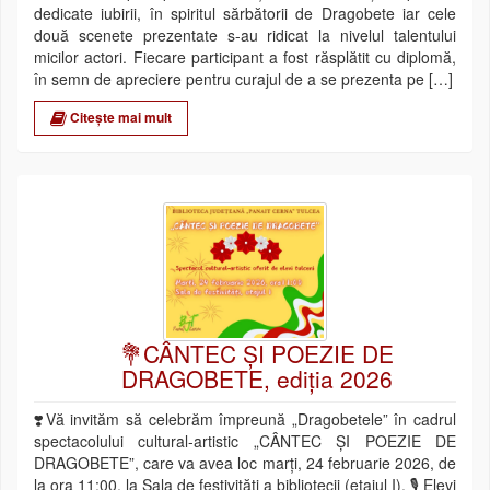
dedicate iubirii, în spiritul sărbătorii de Dragobete iar cele
două scenete prezentate s-au ridicat la nivelul talentului
micilor actori. Fiecare participant a fost răsplătit cu diplomă,
în semn de apreciere pentru curajul de a se prezenta pe […]
Citește mai mult
💐CÂNTEC ȘI POEZIE DE
DRAGOBETE, ediția 2026
❣️Vă invităm să celebrăm împreună „Dragobetele” în cadrul
spectacolului cultural-artistic „CÂNTEC ȘI POEZIE DE
DRAGOBETE”, care va avea loc marți, 24 februarie 2026, de
la ora 11:00, la Sala de festivități a bibliotecii (etajul I). 🎙 Elevi