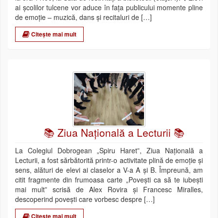
ai școlilor tulcene vor aduce în fața publicului momente pline
de emoție – muzică, dans și recitaluri de […]
Citește mai mult
📚 Ziua Naţională a Lecturii 📚
La Colegiul Dobrogean „Spiru Haret”, Ziua Naţională a
Lecturii, a fost sărbătorită printr-o activitate plină de emoție și
sens, alături de elevi ai claselor a V-a A și B. Împreună, am
citit fragmente din frumoasa carte „Povești ca să te iubeşti
mai mult” scrisă de Alex Rovira și Francesc Miralles,
descoperind povești care vorbesc despre […]
Citește mai mult