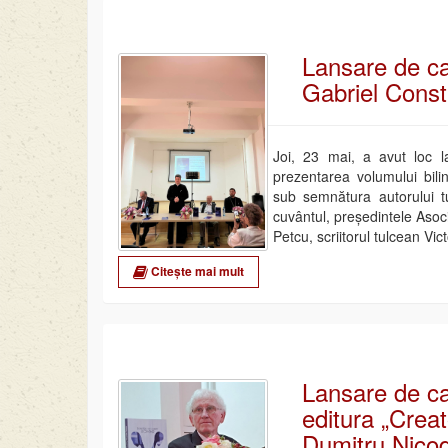
Lansare de ca
Gabriel Const
Joi, 23 mai, a avut loc la
prezentarea volumului bilin
sub semnătura autorului t
cuvântul, președintele Asoci
Petcu, scriitorul tulcean Vi
Citește mai mult
Lansare de ca
editura „Creat
Dumitru Nico