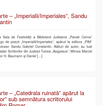
rte – „Imperialii/Imperiales”, Sandu
antin
 Sala de Festivități a Bibliotecii Județene „Panait Cerna”
gv de poezii „Imperialii/Imperiales”, apărut la editura „PIM”
ulcean Sandu Gabriel Constantin. Alături de autor, au luat
ației Scriitorilor din Județul Tulcea „Aegyssus”, Mircea Marcel
ctor H. Baumann și Daniel […]
rte – „Catedrala ruinată” apărut la
or” sub semnătura scriitorului
dim Romar.