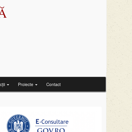
Ă
cții
Proiecte
Contact