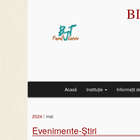
B
Acasă
Instituție
Informații d
2024
/
mai
Evenimente-Știri