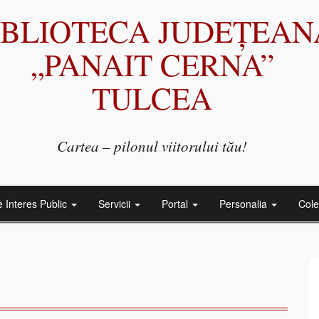
IBLIOTECA JUDEȚEAN
„PANAIT CERNA”
TULCEA
Cartea – pilonul viitorului tău!
e Interes Public
Servicii
Portal
Personalia
Cole