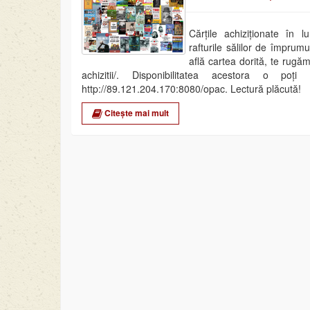
Cărțile achiziționate în l
rafturile sălilor de împrumu
află cartea dorită, te rugăm
achizitii/. Disponibilitatea acestora o poți
http://89.121.204.170:8080/opac. Lectură plăcută!
Citește mai mult