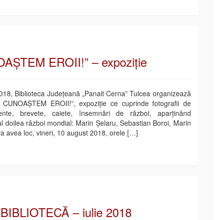
AȘTEM EROII!” – expoziție
018, Biblioteca Județeană „Panait Cerna” Tulcea organizează
NE CUNOAȘTEM EROII!”, expoziție ce cuprinde fotografii de
ente, brevete, caiete, însemnări de război, aparținând
i al doilea război mondial: Marin Șelaru, Sebastian Boroi, Marin
 va avea loc, vineri, 10 august 2018, orele […]
BIBLIOTECĂ – iulie 2018