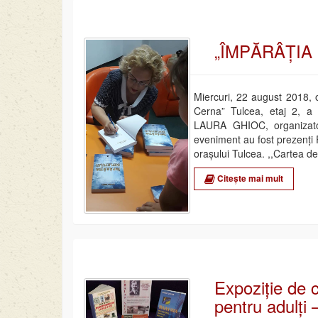
„ÎMPĂRÂȚIA S
Miercuri, 22 august 2018, o
Cerna” Tulcea, etaj 2, a
LAURA GHIOC, organizator 
eveniment au fost prezenți PS
orașului Tulcea. ,,Cartea de
Citește mai mult
Expoziție de c
pentru adulți –