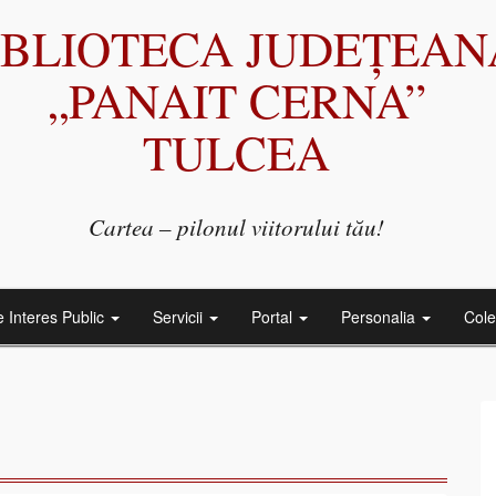
IBLIOTECA JUDEȚEAN
„PANAIT CERNA”
TULCEA
Cartea – pilonul viitorului tău!
e Interes Public
Servicii
Portal
Personalia
Cole