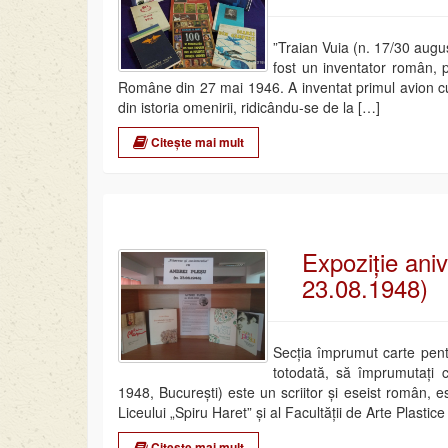
”Traian Vuia (n. 17/30 augu
fost un inventator român, p
Române din 27 mai 1946. A inventat primul avion cu 
din istoria omenirii, ridicându-se de la […]
Citește mai mult
Expoziție ani
23.08.1948)
Secția împrumut carte pentru
totodată, să împrumutați c
1948, București) este un scriitor și eseist român, este
Liceului „Spiru Haret” și al Facultății de Arte Plastice
Citește mai mult