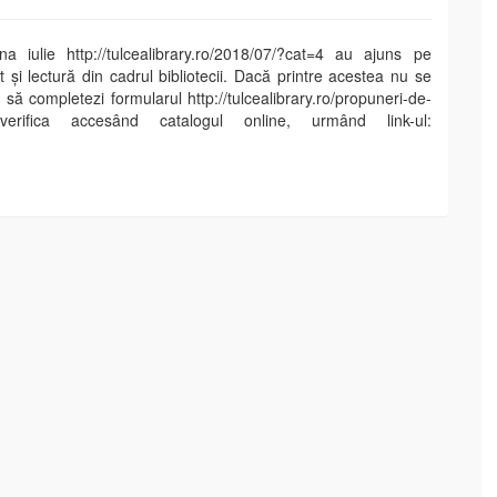
una iulie http://tulcealibrary.ro/2018/07/?cat=4 au ajuns pe
t și lectură din cadrul bibliotecii. Dacă printre acestea nu se
 să completezi formularul http://tulcealibrary.ro/propuneri-de-
 verifica accesând catalogul online, urmând link-ul: