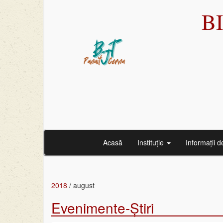
B
Acasă
Instituție
Informații d
2018
/
august
Evenimente-Știri