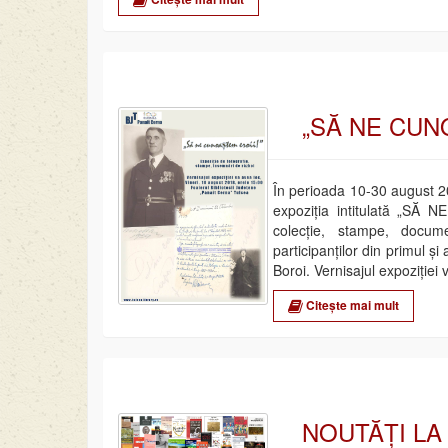
„SĂ NE CUNO
În perioada 10-30 august 2
expoziția intitulată „SĂ 
colecție, stampe, docum
participanților din primul ș
Boroi. Vernisajul expoziției
Citește mai mult
NOUTĂȚI LA 