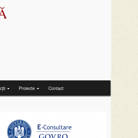
Ă
cții
Proiecte
Contact