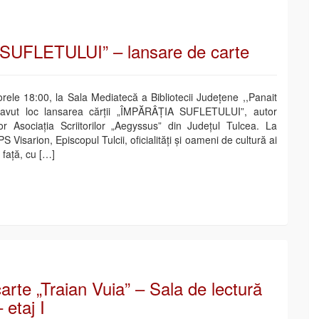
UFLETULUI” – lansare de carte
rele 18:00, la Sala Mediatecă a Bibliotecii Județene ,,Panait
 avut loc lansarea cărții „ÎMPĂRÂȚIA SUFLETULUI”, autor
Asociația Scriitorilor „Aegyssus” din Județul Tulcea. La
 Visarion, Episcopul Tulcii, oficialități și oameni de cultură ai
 față, cu […]
arte „Traian Vuia” – Sala de lectură
 etaj I