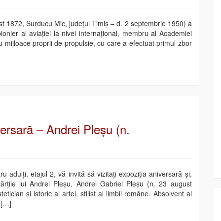
st 1872, Surducu Mic, judeţul Timiş – d. 2 septembrie 1950) a
ionier al aviaţiei la nivel internaţional, membru al Academiei
mijloace proprii de propulsie, cu care a efectuat primul zbor
versară – Andrei Pleșu (n.
 adulți, etajul 2, vă invită să vizitați expoziția aniversară și,
ărțile lui Andrei Pleșu. Andrei Gabriel Pleșu (n. 23 august
tician și istoric al artei, stilist al limbii române. Absolvent al
 […]