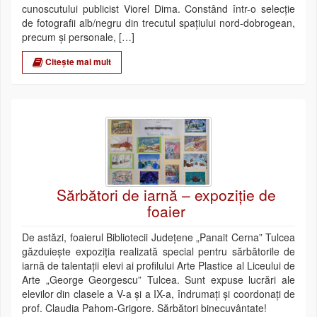
cunoscutului publicist Viorel Dima. Constând într-o selecție
de fotografii alb/negru din trecutul spațiului nord-dobrogean,
precum și personale, […]
Citește mai mult
Sărbători de iarnă – expoziție de
foaier
De astăzi, foaierul Bibliotecii Județene „Panait Cerna” Tulcea
găzduiește expoziția realizată special pentru sărbătorile de
iarnă de talentații elevi ai profilului Arte Plastice al Liceului de
Arte „George Georgescu” Tulcea. Sunt expuse lucrări ale
elevilor din clasele a V-a și a IX-a, îndrumați și coordonați de
prof. Claudia Pahom-Grigore. Sărbători binecuvântate!