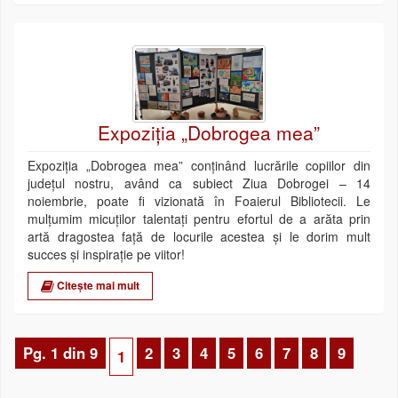
Expoziția „Dobrogea mea”
Expoziția „Dobrogea mea” conținând lucrările copiilor din
județul nostru, având ca subiect Ziua Dobrogei – 14
noiembrie, poate fi vizionată în Foaierul Bibliotecii. Le
mulțumim micuților talentați pentru efortul de a arăta prin
artă dragostea față de locurile acestea și le dorim mult
succes și inspirație pe viitor!
Citește mai mult
Pg. 1 din 9
2
3
4
5
6
7
8
9
1