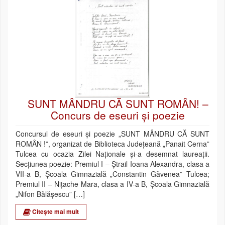
SUNT MÂNDRU CĂ SUNT ROMÂN! –
Concurs de eseuri și poezie
Concursul de eseuri și poezie „SUNT MÂNDRU CĂ SUNT
ROMÂN !”, organizat de Biblioteca Județeană „Panait Cerna”
Tulcea cu ocazia Zilei Naționale și-a desemnat laureații.
Secțiunea poezie: Premiul I – Ștrail Ioana Alexandra, clasa a
VII-a B, Școala Gimnazială „Constantin Găvenea” Tulcea;
Premiul II – Nițache Mara, clasa a IV-a B, Școala Gimnazială
„Nifon Bălășescu” […]
Citește mai mult