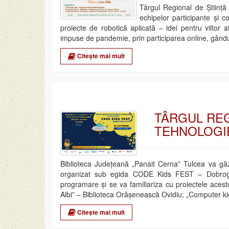
Târgul Regional de Știință 
echipelor participante și co
proiecte de robotică aplicată – idei pentru viitor
impuse de pandemie, prin participarea online, gându
Citește mai mult
TÂRGUL REG
TEHNOLOGIE
Biblioteca Județeană „Panait Cerna” Tulcea va găzd
organizat sub egida CODE Kids FEST – Dobrogea 
programare și se va familiariza cu proiectele acesto
Albi” – Biblioteca Orășenească Ovidiu; „Computer ki
Citește mai mult