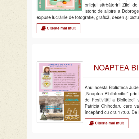
prilejul sărbătoririi Zile
istoric de alipire a Dobroge
expuse lucrările de fotografie, grafică, desen și pictu
Citește mai mult
NOAPTEA BI
Anul acesta Biblioteca Jud
„Noaptea Bibliotecilor” print
de Festivități a Biblioteci
Patricia Chihodaru care v
începând cu ora 17:00. De 
Citește mai mult