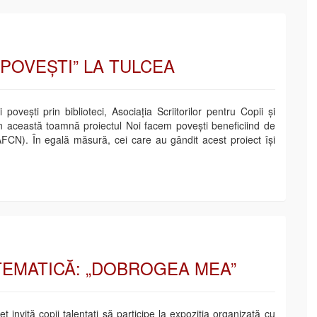
 POVEȘTI” LA TULCEA
 povești prin biblioteci, Asociația Scriitorilor pentru Copii și
 această toamnă proiectul Noi facem povești beneficiind de
 (AFCN). În egală măsură, cei care au gândit acest proiect își
TEMATICĂ: „DOBROGEA MEA”
et invită copii talentați să participe la expoziția organizată cu