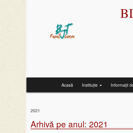
B
Acasă
Instituție
Informații d
2021
Arhivă pe anul:
2021