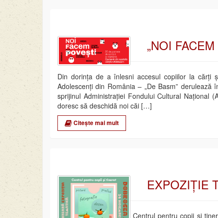
„NOI FACEM
Din dorința de a înlesni accesul copiilor la cărți și
Adolescenți din România – „De Basm” derulează în
sprijinul Administrației Fondului Cultural Național
doresc să deschidă noi căi […]
Citește mai mult
EXPOZIȚIE 
Centrul pentru copii și tiner