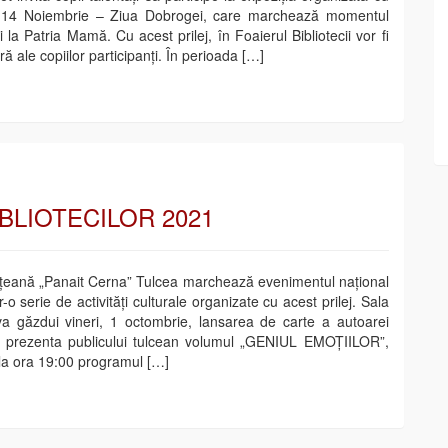
i de 14 Noiembrie – Ziua Dobrogei, care marchează momentul
i la Patria Mamă. Cu acest prilej, în Foaierul Bibliotecii vor fi
ră ale copiilor participanți. În perioada […]
BLIOTECILOR 2021
ețeană „Panait Cerna” Tulcea marchează evenimentul național
r-o serie de activități culturale organizate cu acest prilej. Sala
i va găzdui vineri, 1 octombrie, lansarea de carte a autoarei
a prezenta publicului tulcean volumul „GENIUL EMOȚIILOR”,
la ora 19:00 programul […]