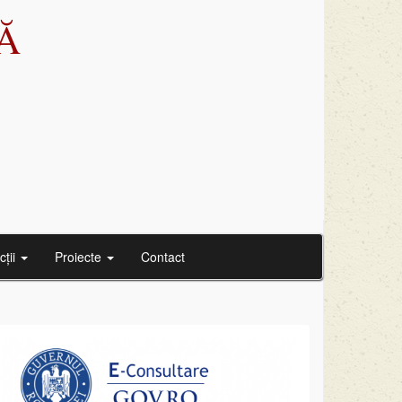
Ă
cții
Proiecte
Contact