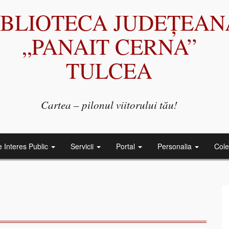
IBLIOTECA JUDEȚEAN
„PANAIT CERNA”
TULCEA
Cartea – pilonul viitorului tău!
e Interes Public
Servicii
Portal
Personalia
Cole