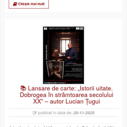
Citește mai mult
📚 Lansare de carte: „Istorii uitate.
Dobrogea în strâmtoarea secolului
XX” – autor Lucian Țugui
publicat în data de:
20-11-2025