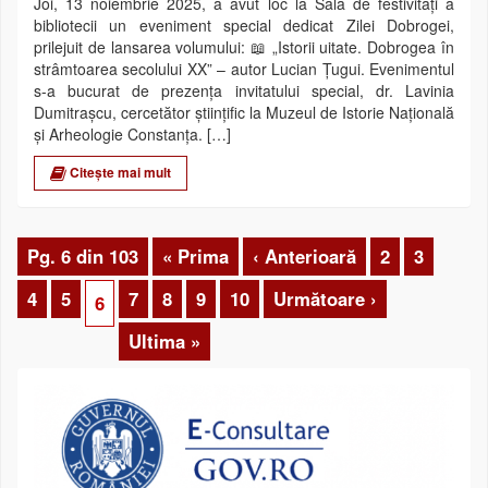
Joi, 13 noiembrie 2025, a avut loc la Sala de festivități a
bibliotecii un eveniment special dedicat Zilei Dobrogei,
prilejuit de lansarea volumului: 📖 „Istorii uitate. Dobrogea în
strâmtoarea secolului XX” – autor Lucian Țugui. Evenimentul
s-a bucurat de prezența invitatului special, dr. Lavinia
Dumitrașcu, cercetător științific la Muzeul de Istorie Națională
și Arheologie Constanța. […]
Citește mai mult
Pg. 6 din 103
« Prima
‹ Anterioară
2
3
4
5
7
8
9
10
Următoare ›
6
Ultima »