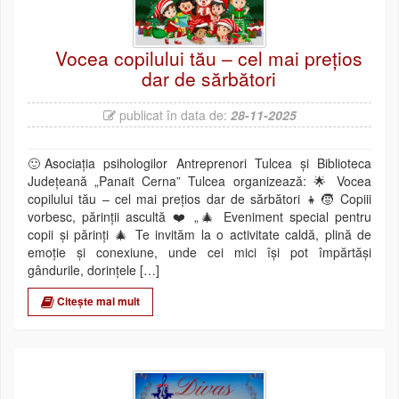
Vocea copilului tău – cel mai prețios
dar de sărbători
publicat în data de:
28-11-2025
🙂Asociația psihologilor Antreprenori Tulcea și Biblioteca
Județeană „Panait Cerna” Tulcea organizează: 🌟 Vocea
copilului tău – cel mai prețios dar de sărbători 👧🧒 Copiii
vorbesc, părinții ascultă ❤️ „🎄 Eveniment special pentru
copii și părinți 🎄 Te invităm la o activitate caldă, plină de
emoție și conexiune, unde cei mici își pot împărtăși
gândurile, dorințele […]
Citește mai mult