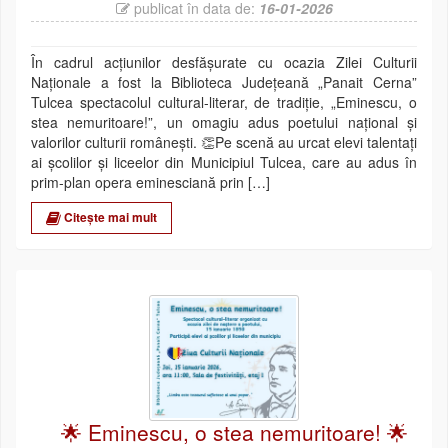
publicat în data de:
16-01-2026
În cadrul acțiunilor desfășurate cu ocazia Zilei Culturii
Naționale a fost la Biblioteca Județeană „Panait Cerna”
Tulcea spectacolul cultural-literar, de tradiție, „Eminescu, o
stea nemuritoare!”, un omagiu adus poetului național și
valorilor culturii românești. 👏Pe scenă au urcat elevi talentați
ai școlilor și liceelor din Municipiul Tulcea, care au adus în
prim-plan opera eminesciană prin […]
Citește mai mult
🌟 Eminescu, o stea nemuritoare! 🌟