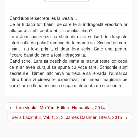
Cand iubirile secrete ies la iveala…
Ce-ar fi daca toti baietii de care te-ai indragostit vreodata ar
afla ce-ai simtit pentru ei… in acelasi timp?
Lara Jean pastreaza cu sfintenie niste scrisori de dragoste
intr-o cutie de palarii ramasa de la mama sa. Scrisori pe care
insa… nu le-a primit, ci doar le-a scris. Cate una pentru
fiecare baiat de care a fost indragostita.
Cand scrie, Lara isi deschide inima si marturiseste tot ceea
ce n-ar avea curajul sa spuna cu voce tare. Scrisorile sunt
secretul ei. Nimeni altcineva nu trebuie sa le vada. Numai ca
intr-o buna zi cineva le expediaza, iar lumea imaginara pe
care Lara o tinea ascunsa scapa dintr-odata de sub control.
←
Tara vinului. Mo Yan, Editura Humanitas, 2014
Post navigation
Seria Labirintul, Vol. 1, 2, 3. James Dashner, Litera, 2015
→