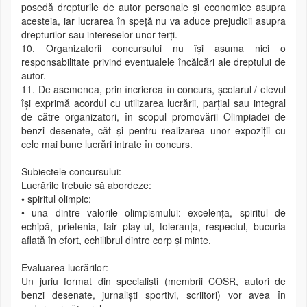
posedă drepturile de autor personale şi economice asupra
acesteia, iar lucrarea în speță nu va aduce prejudicii asupra
drepturilor sau intereselor unor terţi.
10. Organizatorii concursului nu își asuma nici o
responsabilitate privind eventualele încălcări ale dreptului de
autor.
11. De asemenea, prin încrierea în concurs, școlarul / elevul
își exprimă acordul cu utilizarea lucrării, parțial sau integral
de către organizatori, în scopul promovării Olimpiadei de
benzi desenate, cât și pentru realizarea unor expoziții cu
cele mai bune lucrări intrate în concurs.
Subiectele concursului:
Lucrările trebuie să abordeze:
• spiritul olimpic;
• una dintre valorile olimpismului: excelența, spiritul de
echipă, prietenia, fair play-ul, toleranța, respectul, bucuria
aflată în efort, echilibrul dintre corp și minte.
Evaluarea lucrărilor:
Un juriu format din specialiști (membrii COSR, autori de
benzi desenate, jurnaliști sportivi, scriitori) vor avea în