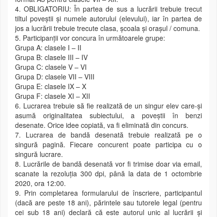
4. OBLIGATORIU: În partea de sus a lucrării trebuie trecut
tiltul poveștii și numele autorului (elevului), iar în partea de
jos a lucrării trebuie trecute clasa, școala și orașul / comuna.
5. Participanții vor concura în următoarele grupe:
Grupa A: clasele I – II
Grupa B: clasele III – IV
Grupa C: clasele V – VI
Grupa D: clasele VII – VIII
Grupa E: clasele IX – X
Grupa F: clasele XI – XII
6. Lucrarea trebuie să fie realizată de un singur elev care-și
asumă originalitatea subiectului, a poveștii în benzi
desenate. Orice idee copiată, va fi eliminată din concurs.
7. Lucrarea de bandă desenată trebuie realizată pe o
singură pagină. Fiecare concurent poate participa cu o
singură lucrare.
8. Lucrările de bandă desenată vor fi trimise doar via email,
scanate la rezoluția 300 dpi, până la data de 1 octombrie
2020, ora 12:00.
9. Prin completarea formularului de înscriere, participantul
(dacă are peste 18 ani), părintele sau tutorele legal (pentru
cei sub 18 ani) declară că este autorul unic al lucrării şi