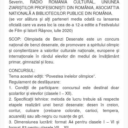
Severin, RADIO ROMÂNIA CULTURAL, UNIUNEA
ZIARIȘTILOR PROFESIONIȘTI DIN ROMÂNIA, ASOCIATTIA
NATIONALĂ A BIBLIOTECILOR PUBLICE DIN ROMÂNIA.
(se vor alătura și alți parteneri media odată cu lansarea
oficială care va avea loc la cea de-a 12-a editie a Festivalului
de Film și Istorii Râșnov, iulie 2020)
SCOP: Olimpiada de Benzi Desenate este un concurs
național de benzi desenate, de promovare a spiritului olimpic
și conștientizare a valorilor culturale naționale, europene și
internaționale în rândul elevilor din mediul de învățământ
primar, gimnazial și liceu.
CONCURSUL:
Tema acestei ediții: “Povestea inelelor olimpice”.
Regulament de desfășurare:
1. Condiții de participare: concursul este destinat doar
școlarilor și elevilor (clasele I – XII).
2. Specificații tehnice: metoda de lucru trebuie să respecte
etapele realizării unei benzi desenate: desen în creion,
contur, culoare (creioane colorate, carioci, tempera,
acuarelă) sau alb-negru cu nuanțe de gri.
3. Dimensiunea lucrării: format A4 pentru clasele I – VI și
format A3 pentru clasele VII – XII.