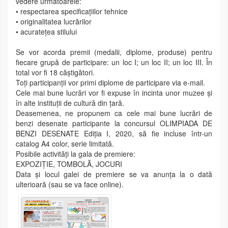
vedere următoarele:
• respectarea specificațiilor tehnice
• originalitatea lucrărilor
• acuratețea stilului
Se vor acorda premii (medalii, diplome, produse) pentru
fiecare grupă de participare: un loc I; un loc II; un loc III. În
total vor fi 18 căștigători.
Toți participanții vor primi diplome de participare via e-mail.
Cele mai bune lucrări vor fi expuse în incinta unor muzee și
în alte instituții de cultură din țară.
Deasemenea, ne propunem ca cele mai bune lucrări de
benzi desenate participante la concursul OLIMPIADA DE
BENZI DESENATE Ediția I, 2020, să fie incluse într-un
catalog A4 color, serie limitată.
Posibile activități la gala de premiere:
EXPOZIȚIE, TOMBOLĂ, JOCURI
Data și locul galei de premiere se va anunța la o dată
ulterioară (sau se va face online).