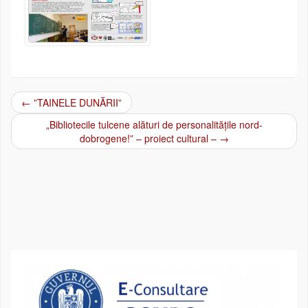
←
”TAINELE DUNĂRII”
Post navigation
„Bibliotecile tulcene alături de personalitățile nord-
dobrogene!” – proiect cultural –
→