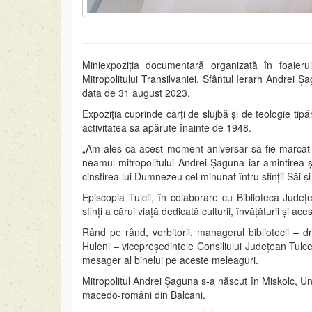
Miniexpoziția documentară organizată în foaieru
Mitropolitului Transilvaniei, Sfântul Ierarh Andrei Ș
data de 31 august 2023.
Expoziția cuprinde cărți de slujbă și de teologie tipări
activitatea sa apărute înainte de 1948.
„Am ales ca acest moment aniversar să fie marcat și
neamul mitropolitului Andrei Șaguna iar amintirea și m
cinstirea lui Dumnezeu cel minunat întru sfinții Săi și 
Episcopia Tulcii, în colaborare cu Biblioteca Jude
sfinți a cărui viață dedicată culturii, învățăturii și a
Rând pe rând, vorbitorii, managerul bibliotecii – dr
Huleni – vicepreședintele Consiliului Județean Tulc
mesager al binelui pe aceste meleaguri.
Mitropolitul Andrei Şaguna s-a născut în Miskolc, Un
macedo-români din Balcani.