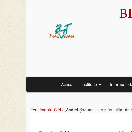
B
Acasă
Instituție
Informații d
Evenimente-Știri
/
„Andrei Șaguna – un sfânt ctitor de 