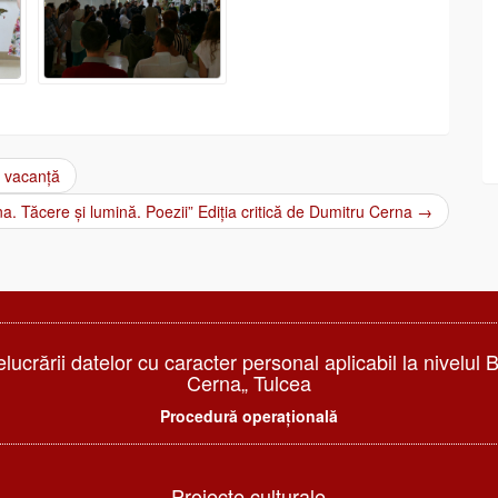
e vacanță
a. Tăcere și lumină. Poezii” Ediția critică de Dumitru Cerna
→
elucrării datelor cu caracter personal aplicabil la nivelul 
Cerna„ Tulcea
Procedură operațională
Proiecte culturale