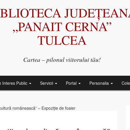
IBLIOTECA JUDEȚEAN
„PANAIT CERNA”
TULCEA
Cartea – pilonul viitorului tău!
e Interes Public
Servicii
Portal
Personalia
Cole
cultură românească” – Expoziție de foaier