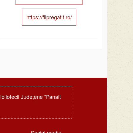
https://fiipregatit.ro/
Bibliotecii Judeţene ”Panait
Social media