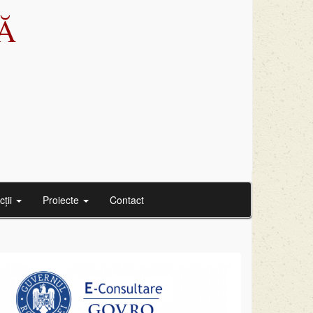
Ă
cții
Proiecte
Contact