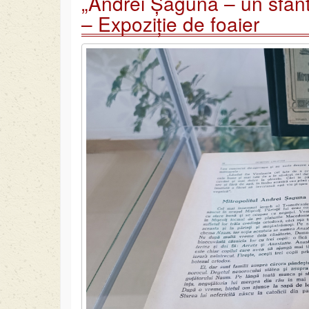
„Andrei Șaguna – un sfânt
– Expoziție de foaier