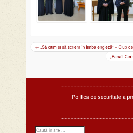
←
„Să citim și să scriem în limba engleză” – Club d
Post navigation
„Panait Cern
Politica de securitate a pr