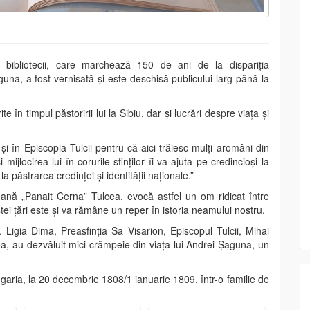
l bibliotecii, care marchează 150 de ani de la dispariția
aguna, a fost vernisată și este deschisă publicului larg până la
te în timpul păstoririi lui la Sibiu, dar și lucrări despre viața și
 în Episcopia Tulcii pentru că aici trăiesc mulți aromâni din
ijlocirea lui în corurile sfinților îi va ajuta pe credincioși la
la păstrarea credinței și identității naționale.”
țeană „Panait Cerna” Tulcea, evocă astfel un om ridicat între
cestei țări este și va rămâne un reper în istoria neamului nostru.
. Ligia Dima, Preasfinția Sa Visarion, Episcopul Tulcii, Mihai
ea, au dezvăluit mici crâmpeie din viața lui Andrei Șaguna, un
garia, la 20 decembrie 1808/1 ianuarie 1809, într-o familie de