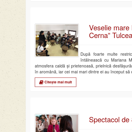
Veselie mare 
Cerna” Tulcea 
După foarte multe restri
întâlnească cu Mariana Me
atmosfera caldă și prietenoasă, prielnică desfășurării
în aromână, iar cei mai mari dintre ei au început să 
Citește mai mult
Spectacol de 8