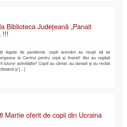
la Biblioteca Județeană „Panait
!!!
cții legate de pandemie, copiii aromâni au reușit să se
rgeane la Centrul pentru copii și tineret! Aici au regăsit
 tuturor activităților! Copiii au cântat, au dansat și au recitat
citească și […]
 Martie oferit de copii din Ucraina