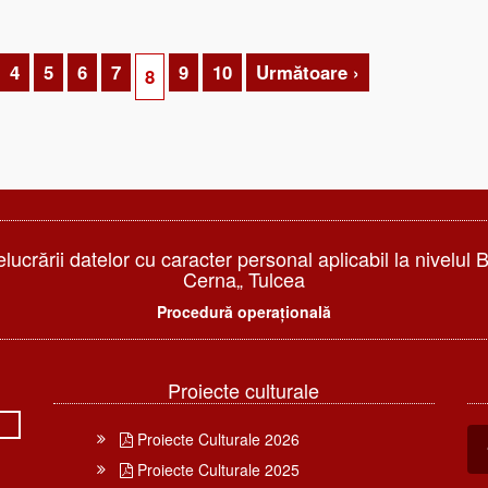
4
5
6
7
9
10
Următoare ›
8
elucrării datelor cu caracter personal aplicabil la nivelul 
Cerna„ Tulcea
Procedură operațională
Proiecte culturale
Proiecte Culturale 2026
Proiecte Culturale 2025