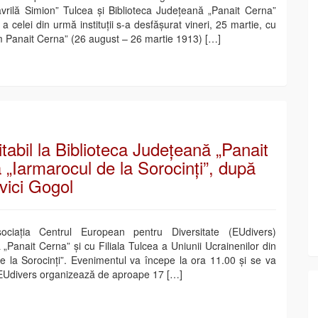
rilă Simion” Tulcea și Biblioteca Județeană „Panait Cerna”
i a celei din urmă instituții s-a desfășurat vineri, 25 martie, cu
m Panait Cerna” (26 august – 26 martie 1913) […]
tabil la Biblioteca Județeană „Panait
 „Iarmarocul de la Sorocinți”, după
evici Gogol
ociația Centrul European pentru Diversitate (EUdivers)
„Panait Cerna” și cu Filiala Tulcea a Uniunii Ucrainenilor din
e la Sorocinți”. Evenimentul va începe la ora 11.00 și se va
e. „EUdivers organizează de aproape 17 […]