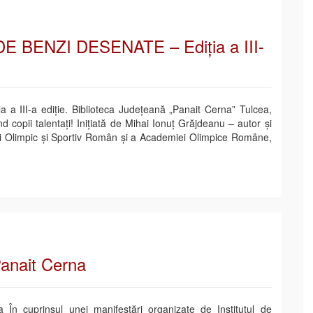
E BENZI DESENATE – Ediția a III-
a III-a ediție. Biblioteca Județeană „Panait Cerna” Tulcea,
nd copii talentați! Inițiată de Mihai Ionuț Grăjdeanu – autor și
i Olimpic și Sportiv Român și a Academiei Olimpice Române,
Panait Cerna
 În cuprinsul unei manifestări organizate de Institutul de