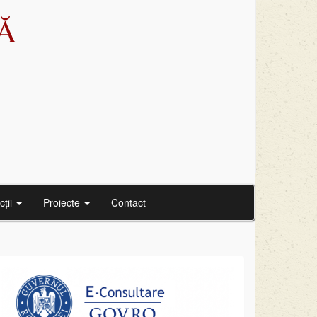
Ă
cții
Proiecte
Contact