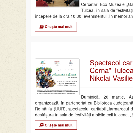
Cercetări Eco-Muzeale „Gav
Tulcea, în sala de festivităț
începere de la ora 10.30, evenimentul „In memoria
Citește mai mult
Spectacol cari
Cerna” Tulcea
Nikolai Vasili
Duminică, 20 martie, As
organizează, în parteneriat cu Biblioteca Județeană 
România (UUR), spectacolul caritabil „Iarmarocul d
desfășura în sala de festivități a bibliotecii tulcen
Citește mai mult