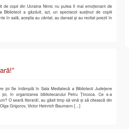
it de copii din Ucraina Nimic nu putea fi mai emoționant de
a Bibliotecii a găzduit, azi, un spectacol susținut de copiii
te în sală, aceștia au cântat, au dansat și au recitat poezii în
ară!”
are joi Se întâmplă în Sala Mediatecă a Bibliotecii Județene
 joi, în organizarea bibliotecarului Petru Țincoca. Ce s-a
um? O seară literară!, au găsit timp să vină și să citească din
 Olga Grigorov, Victor Heinrich Baumann […]