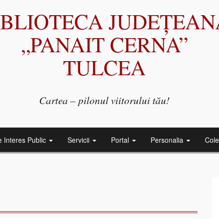
IBLIOTECA JUDEȚEAN
„PANAIT CERNA”
TULCEA
Cartea – pilonul viitorului tău!
e Interes Public
Servicii
Portal
Personalia
Cole