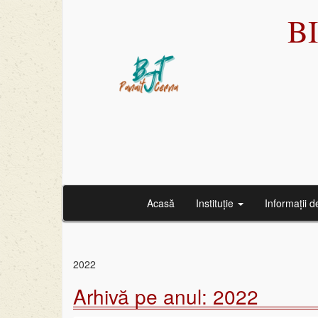
B
Acasă
Instituție
Informații d
2022
Arhivă pe anul:
2022