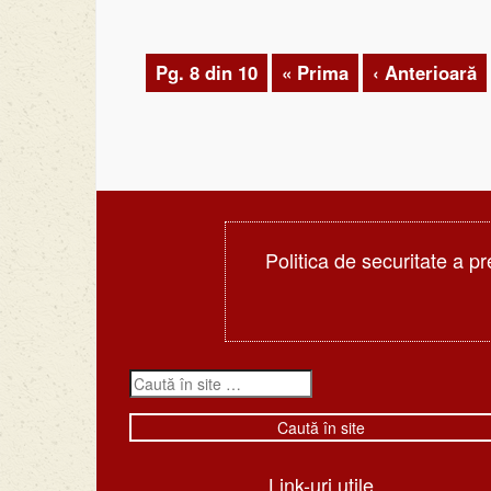
Pg. 8 din 10
« Prima
‹ Anterioară
Politica de securitate a pr
Link-uri utile