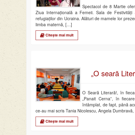
Spectacol de 8 Martie ofer
Ziua Internațională a Femeii. Sala de Festivități 
refugiaților din Ucraina. Alături de mamele lor prezen
limba maternă, […]
Citește mai mult
„O seară Liter
O Seară Literară!, în fiec
„Panait Cerna”, în fiecare
întâmplat, de fapt, până ac
ce-au mai scris Tania Nicolescu, Angela Dumbravă,
Citește mai mult