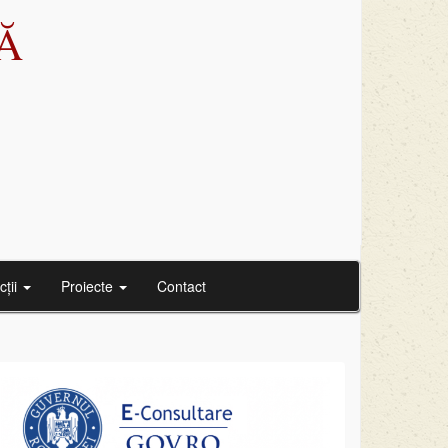
Ă
cții
Proiecte
Contact