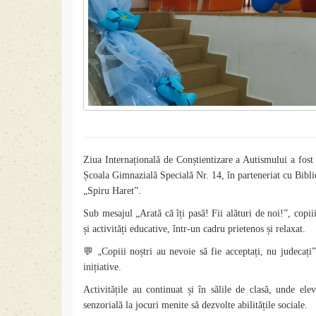
Ziua Internațională de Conștientizare a Autismului a fost c
Școala Gimnazială Specială Nr. 14, în parteneriat cu Bibli
„Spiru Haret”.
Sub mesajul „Arată că îți pasă! Fii alături de noi!”, copiii,
și activități educative, într-un cadru prietenos și relaxat.
💬 „
Copiii noștri au nevoie să fie acceptați, nu judecați
inițiative.
Activitățile au continuat și în sălile de clasă, unde el
senzorială la jocuri menite să dezvolte abilitățile sociale.