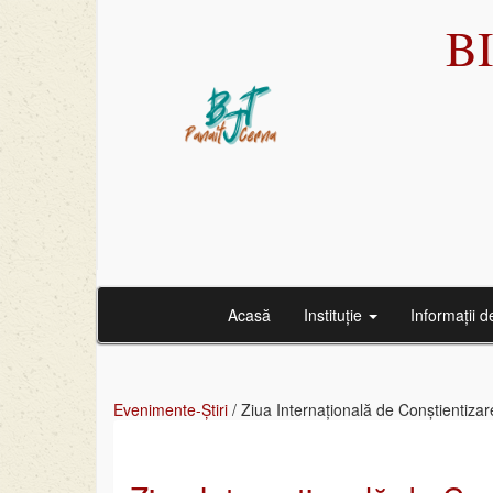
B
Acasă
Instituție
Informații d
Evenimente-Știri
/
Ziua Internațională de Conștientizar