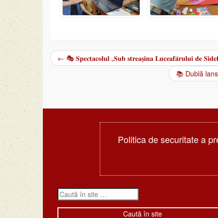
←
🎭 𝐒𝐩𝐞𝐜𝐭𝐚𝐜𝐨𝐥𝐮𝐥 „𝐒𝐮𝐛 𝐬𝐭𝐫𝐞𝐚𝐬̦𝐢𝐧𝐚 𝐋𝐮𝐜𝐞𝐚𝐟𝐚̆𝐫𝐮𝐥𝐮𝐢 𝐝𝐞 𝐒𝐢𝐝𝐞
Post navigation
📚 Dublă lans
Politica de securitate a pr