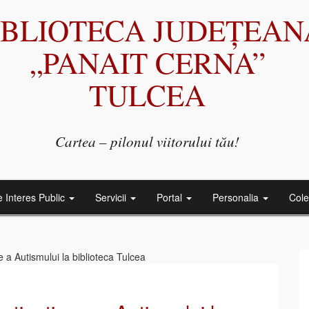
IBLIOTECA JUDEȚEAN
„PANAIT CERNA”
TULCEA
Cartea – pilonul viitorului tău!
e Interes Public
Servicii
Portal
Personalia
Cole
e a Autismului la biblioteca Tulcea