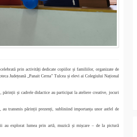
elebrată prin activități dedicate copiilor și familiilor, organizate de
oteca Județeană „Panait Cerna” Tulcea și elevi ai Colegiului Național
 părinții și cadrele didactice au participat la ateliere creative, jocuri
”, au transmis părinții prezenți, subliniind importanța unor astfel de
evii au explorat lumea prin artă, muzică și mișcare – de la pictură