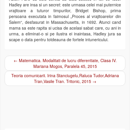
Hadley are insa si un secret: este urmasa celei mai puternice
vrajitoare a tuturor timpurilor, Bridget Bishop, prima
persoana executata in faimosul „Proces al vrajitoarelor din
Salem“, desfasurat in Massachusetts, in 1692. Atunci cand
mama sa este rapita si ucisa de acelasi sabat care, cu ani in
urma, a eliminat-o si pe ilustra ei inaintasa, Hadley jura sa
scape o data pentru totdeauna de fortele intunericului.
←
Matematica. Modalitati de lucru diferentiate, Clasa IV.
Post navigation
Mariana Mogos, Paralela 45, 2015
Teoria comunicarii. Irina Stanciugelu,Raluca Tudor,Adriana
Tran,Vasile Tran. Tritonic, 2015
→