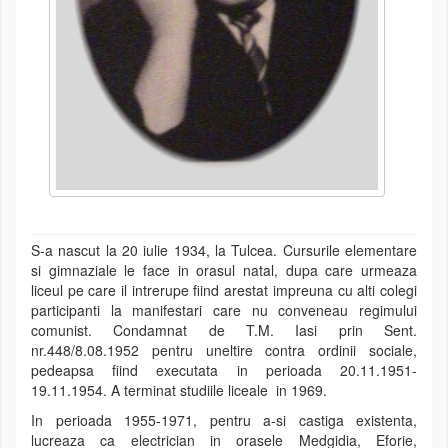
S-a nascut la 20 iulie 1934, la Tulcea. Cursurile elementare
si gimnaziale le face in orasul natal, dupa care urmeaza
liceul pe care il intrerupe fiind arestat impreuna cu alti colegi
participanti la manifestari care nu conveneau regimului
comunist. Condamnat de T.M. Iasi prin Sent.
nr.448/8.08.1952 pentru uneltire contra ordinii sociale,
pedeapsa fiind executata in perioada 20.11.1951-
19.11.1954. A terminat studiile liceale in 1969.
In perioada 1955-1971, pentru a-si castiga existenta,
lucreaza ca electrician in orasele Medgidia, Eforie,