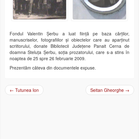
Fondul Valentin Şerbu a luat fiinţă pe baza cărţilor,
manuscriselor, fotografiilor şi obiectelor care au aparţinut
scriitorului, donate Bibliotecii Judeţene Panait Cerna de
doamna Steluţa Şerbu, soţia prozatorului, care s-a stins în
noaptea de 25 spre 26 februarie 2009.
Prezentăm câteva din documentele expuse.
←
Tutunea Ion
Seitan Gheorghe
→
Post navigation