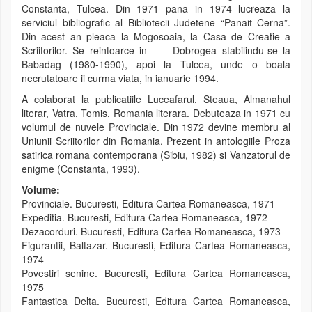
Constanta, Tulcea. Din 1971 pana in 1974 lucreaza la
serviciul bibliografic al Bibliotecii Judetene “Panait Cerna”.
Din acest an pleaca la Mogosoaia, la Casa de Creatie a
Scriitorilor. Se reintoarce in Dobrogea stabilindu-se la
Babadag (1980-1990), apoi la Tulcea, unde o boala
necrutatoare ii curma viata, in ianuarie 1994.
A colaborat la publicatiile Luceafarul, Steaua, Almanahul
literar, Vatra, Tomis, Romania literara. Debuteaza in 1971 cu
volumul de nuvele Provinciale. Din 1972 devine membru al
Uniunii Scriitorilor din Romania. Prezent in antologiile Proza
satirica romana contemporana (Sibiu, 1982) si Vanzatorul de
enigme (Constanta, 1993).
Volume:
Provinciale. Bucuresti, Editura Cartea Romaneasca, 1971
Expeditia. Bucuresti, Editura Cartea Romaneasca, 1972
Dezacorduri. Bucuresti, Editura Cartea Romaneasca, 1973
Figurantii, Baltazar. Bucuresti, Editura Cartea Romaneasca,
1974
Povestiri senine. Bucuresti, Editura Cartea Romaneasca,
1975
Fantastica Delta. Bucuresti, Editura Cartea Romaneasca,