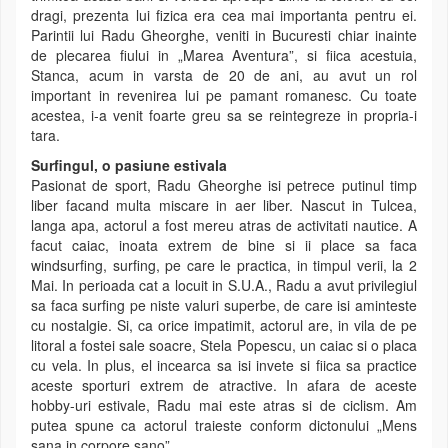
dragi, prezenta lui fizica era cea mai importanta pentru ei.
Parintii lui Radu Gheorghe, veniti in Bucuresti chiar inainte
de plecarea fiului in „Marea Aventura”, si fiica acestuia,
Stanca, acum in varsta de 20 de ani, au avut un rol
important in revenirea lui pe pamant romanesc. Cu toate
acestea, i-a venit foarte greu sa se reintegreze in propria-i
tara.
Surfingul, o pasiune estivala
Pasionat de sport, Radu Gheorghe isi petrece putinul timp
liber facand multa miscare in aer liber. Nascut in Tulcea,
langa apa, actorul a fost mereu atras de activitati nautice. A
facut caiac, inoata extrem de bine si ii place sa faca
windsurfing, surfing, pe care le practica, in timpul verii, la 2
Mai. In perioada cat a locuit in S.U.A., Radu a avut privilegiul
sa faca surfing pe niste valuri superbe, de care isi aminteste
cu nostalgie. Si, ca orice impatimit, actorul are, in vila de pe
litoral a fostei sale soacre, Stela Popescu, un caiac si o placa
cu vela. In plus, el incearca sa isi invete si fiica sa practice
aceste sporturi extrem de atractive. In afara de aceste
hobby-uri estivale, Radu mai este atras si de ciclism. Am
putea spune ca actorul traieste conform dictonului „Mens
sana in corpore sano”.