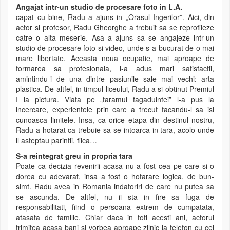
Angajat intr-un studio de procesare foto in L.A.
capat cu bine, Radu a ajuns in „Orasul Ingerilor”. Aici, din
actor si profesor, Radu Gheorghe a trebuit sa se reprofileze
catre o alta meserie. Asa a ajuns sa se angajeze intr-un
studio de procesare foto si video, unde s-a bucurat de o mai
mare libertate. Aceasta noua ocupatie, mai aproape de
formarea sa profesionala, i-a adus mari satisfactii,
amintindu-i de una dintre pasiunile sale mai vechi: arta
plastica. De altfel, in timpul liceului, Radu a si obtinut Premiul
I la pictura. Viata pe „taramul fagaduintei” l-a pus la
incercare, experientele prin care a trecut facandu-l sa isi
cunoasca limitele. Insa, ca orice etapa din destinul nostru,
Radu a hotarat ca trebuie sa se intoarca in tara, acolo unde
il asteptau parintii, fiica…
S-a reintegrat greu in propria tara
Poate ca decizia revenirii acasa nu a fost cea pe care si-o
dorea cu adevarat, insa a fost o hotarare logica, de bun-
simt. Radu avea in Romania indatoriri de care nu putea sa
se ascunda. De altfel, nu ii sta in fire sa fuga de
responsabilitati, fiind o persoana extrem de cumpatata,
atasata de familie. Chiar daca in toti acesti ani, actorul
trimitea acasa bani si vorbea aproape zilnic la telefon cu cei