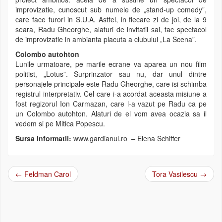
improvizatie, cunoscut sub numele de „stand-up comedy”,
care face furori in S.U.A. Astfel, in fiecare zi de joi, de la 9
seara, Radu Gheorghe, alaturi de invitatii sai, fac spectacol
de improvizatie in ambianta placuta a clubului „La Scena”.
Colombo autohton
Lunile urmatoare, pe marile ecrane va aparea un nou film
politist, „Lotus”. Surprinzator sau nu, dar unul dintre
personajele principale este Radu Gheorghe, care isi schimba
registrul interpretativ. Cel care i-a acordat aceasta misiune a
fost regizorul Ion Carmazan, care l-a vazut pe Radu ca pe
un Colombo autohton. Alaturi de el vom avea ocazia sa il
vedem si pe Mitica Popescu.
Sursa informatii:
www.gardianul.ro – Elena Schiffer
←
Feldman Carol
Tora Vasilescu
→
Post navigation