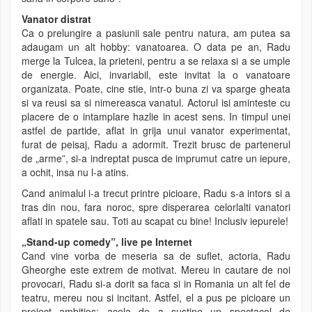
Vanator distrat
Ca o prelungire a pasiunii sale pentru natura, am putea sa
adaugam un alt hobby: vanatoarea. O data pe an, Radu
merge la Tulcea, la prieteni, pentru a se relaxa si a se umple
de energie. Aici, invariabil, este invitat la o vanatoare
organizata. Poate, cine stie, intr-o buna zi va sparge gheata
si va reusi sa si nimereasca vanatul. Actorul isi aminteste cu
placere de o intamplare hazlie in acest sens. In timpul unei
astfel de partide, aflat in grija unui vanator experimentat,
furat de peisaj, Radu a adormit. Trezit brusc de partenerul
de „arme”, si-a indreptat pusca de imprumut catre un iepure,
a ochit, insa nu l-a atins.
Cand animalul i-a trecut printre picioare, Radu s-a intors si a
tras din nou, fara noroc, spre disperarea celorlalti vanatori
aflati in spatele sau. Toti au scapat cu bine! Inclusiv iepurele!
„Stand-up comedy”, live pe Internet
Cand vine vorba de meseria sa de suflet, actoria, Radu
Gheorghe este extrem de motivat. Mereu in cautare de noi
provocari, Radu si-a dorit sa faca si in Romania un alt fel de
teatru, mereu nou si incitant. Astfel, el a pus pe picioare un
proiect ambitios: acela de a sustine un spectacol de