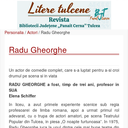
Personalia
/
Actori
/
Radu Gheorghe
Radu Gheorghe
Un actor de comedie complet, care s-a luptat pentru a-si croi
drumul pe scena si in viata
RADU GHEORGHE a fost, timp de trei ani, profesor in
SUA
Elena Schiffer
In liceu, a avut primele experiente scenice sub regia
profesoarei de limba romana, apoi a urmat primul rol
adevarat, cu o trupa de actori amatori, pe scena Teatrului
Popular din Tulcea, in piesa „O noapte furtunoasa”. In 1975,
Radu Gheorghe juca la unul dintre cele mai bune teatre din