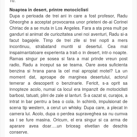
10.
Noaptea in desert, printre motociclisti
Dupa o perioada de trei ani in care a fost profesor, Radu
Gheorghe a acceptat provocarea unor prieteni de-ai Corinei
Chiriac de a se muta in Los Angeles. Fara a sta prea mult pe
ganduri si animat de curiozitatea unei noi aventuri, Radu si-a
facut bagajele. Timp de trei zile si trei nopti a mers
incontinuu, strabatand muntii si desertul. Cea mai
inspaimantatoare experienta a trait-o in desert, intr-o noapte.
Ramas singur pe sosea si fara a mai prinde vreun post
radio, Radu a inceput sa se teama. Oare avea suficienta
benzina si hrana pana la cel mai apropiat motel? La un
moment dat, aproape de marginea desertului, actorul
temerar a descoperit o benzinarie. Fericit, s-a oprit sa
innopteze acolo, numai ca locul era impanzit de motociclisti
barbosi, tatuati, plini de zale si lanturi. S-a cazat si, curajos, a
intrat in bar pentru a bea o cola. In schimb, impulsionat de
scena tip western, a cerut un whisky. Dupa care, a plecat in
camera lui. Acolo, dupa o perdea supraveghea sa nu cumva
sa i se fure masina. Oricum, el era singur si ca arma de
aparare avea doar….un briceag elvetian de deschis
conserve.