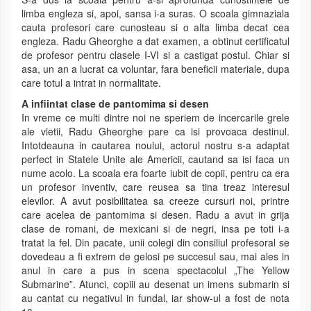
limba engleza si, apoi, sansa i-a suras. O scoala gimnaziala
cauta profesori care cunosteau si o alta limba decat cea
engleza. Radu Gheorghe a dat examen, a obtinut certificatul
de profesor pentru clasele I-VI si a castigat postul. Chiar si
asa, un an a lucrat ca voluntar, fara beneficii materiale, dupa
care totul a intrat in normalitate.
A infiintat clase de pantomima si desen
In vreme ce multi dintre noi ne speriem de incercarile grele
ale vietii, Radu Gheorghe pare ca isi provoaca destinul.
Intotdeauna in cautarea noului, actorul nostru s-a adaptat
perfect in Statele Unite ale Americii, cautand sa isi faca un
nume acolo. La scoala era foarte iubit de copii, pentru ca era
un profesor inventiv, care reusea sa tina treaz interesul
elevilor. A avut posibilitatea sa creeze cursuri noi, printre
care acelea de pantomima si desen. Radu a avut in grija
clase de romani, de mexicani si de negri, insa pe toti i-a
tratat la fel. Din pacate, unii colegi din consiliul profesoral se
dovedeau a fi extrem de gelosi pe succesul sau, mai ales in
anul in care a pus in scena spectacolul „The Yellow
Submarine”. Atunci, copiii au desenat un imens submarin si
au cantat cu negativul in fundal, iar show-ul a fost de nota