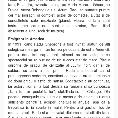
tara, Bulandra, avandu-i colegi pe Marin Moraru, Gheorghe
Dinica, Victor Rebengiuc s.a. Acum, Radu se numara printre
cei mai indragiti si completi actori de comedie, ajutat si de
cunostintele sale muzicale (pianul, vioara, chitara sunt
instrumente care nu-i sunt deloc straine, Radu fiind
absolvent al unei scoli de muzica).
Emigrant in America
In 1991, cand Radu Gheorghe a fost invitat, alaturi de alti
colegi, sa mearga intr-un turneu pe coasta de est a Americii,
pentru doua-trei saptamani, nimeni nu se astepta ca
spectacolul sa se bucure de un succes atat de mare. Placut
surprins de gradul de civilizatie al „Lumii noi”, dar si de
caldura cu care a fost primit, Radu s-a hotarat sa isi
prelungeasca sederea, constient ca in viata nu se intalneste
de doua ori cu o astfel de sansa. Spectacolele au continuat,
iar actorul roman a luat decizia sa ramana si sa cunoasca
„Tara tuturor posibilitatilor”, stabilindu-se in Chicago. Din
pacate, castigurile rezultate din meseria de actor nu ii erau
suficiente pentru a acoperi cheltuielile anuale, asa ca a
trebuit sa isi ia soarta in maini. Pentru a-si gasi un loc de
munca stabil, Radu si-a echivalat diploma de studii din tara.
S-a dus la scoala pentru a-si aprofunda cunostintele de