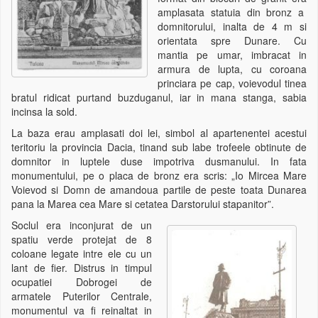
amplasata statuia din bronz a
domnitorului, inalta de 4 m si
orientata spre Dunare. Cu
mantia pe umar, imbracat in
armura de lupta, cu coroana
princiara pe cap, voievodul tinea
bratul ridicat purtand buzduganul, iar in mana stanga, sabia
incinsa la sold.
La baza erau amplasati doi lei, simbol al apartenentei acestui
teritoriu la provincia Dacia, tinand sub labe trofeele obtinute de
domnitor in luptele duse impotriva dusmanului. In fata
monumentului, pe o placa de bronz era scris: „Io Mircea Mare
Voievod si Domn de amandoua partile de peste toata Dunarea
pana la Marea cea Mare si cetatea Darstorului stapanitor”.
Soclul era inconjurat de un
spatiu verde protejat de 8
coloane legate intre ele cu un
lant de fier. Distrus in timpul
ocupatiei Dobrogei de
armatele Puterilor Centrale,
monumentul va fi reinaltat in