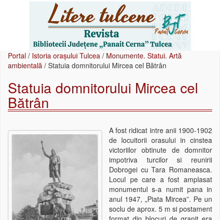
Portal
/
Istoria orașului Tulcea
/
Monumente. Statui. Artă
ambientală
/
Statuia domnitorului Mircea cel Bătrân
Statuia domnitorului Mircea cel
Bătrân
A fost ridicat intre anii 1900-1902
de locuitorii orasului in cinstea
victoriilor obtinute de domnitor
impotriva turcilor si reunirii
Dobrogei cu Tara Romaneasca.
Locul pe care a fost amplasat
monumentul s-a numit pana in
anul 1947, „Piata Mircea”. Pe un
soclu de aprox. 5 m si postament
format din blocuri de granit era