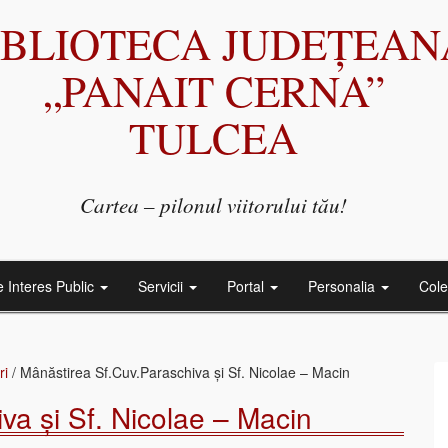
IBLIOTECA JUDEȚEAN
„PANAIT CERNA”
TULCEA
Cartea – pilonul viitorului tău!
e Interes Public
Servicii
Portal
Personalia
Cole
ri
/
Mânăstirea Sf.Cuv.Paraschiva și Sf. Nicolae – Macin
va și Sf. Nicolae – Macin