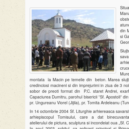
Situ
Mana
obst
atunc
din 
si Ga
Georg
Sluj
sava
arhi
cruc
Mure
montata la Macin pe temelie din beton. Marea slujba 
credinciosi macineni si din imprejurimi in ziua de 3 n
sobor de preoti format din P.C. staret Andrei, exar
Capaciurea Dumitru, parohul bisericii ”Sf. Apostoli” din 
pr. Ungureanu Viorel (Jijila), pr. Tomita Ardeleanu (Tur
In 14 octombrie 2004 Sf. Liturghie arhiereasca savarsi
arhiepiscopul Tomisului, care a dat binecuvantar
atelierului de pictura, sculptura si incondeiat oua „Sf. 
In anul 2003, schitul, ca aplicant principal si Prim