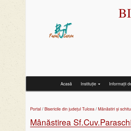
B
Acasă
Instituție
Informații d
Portal
/
Bisericile din județul Tulcea
/
Mânăstiri și schitu
Mânăstirea Sf.Cuv.Paraschi