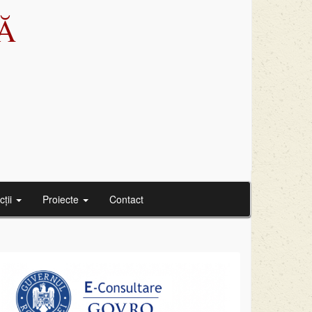
Ă
cții
Proiecte
Contact