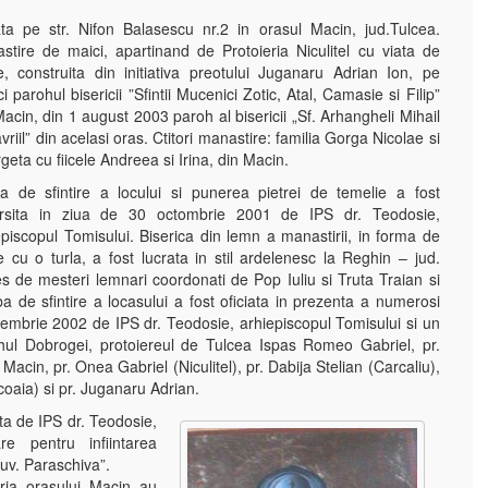
ata pe str. Nifon Balasescu nr.2 in orasul Macin, jud.Tulcea.
stire de maici, apartinand de Protoieria Niculitel cu viata de
e, construita din initiativa preotului Juganaru Adrian Ion, pe
i parohul bisericii ”Sfintii Mucenici Zotic, Atal, Camasie si Filip”
Macin, din 1 august 2003 paroh al bisericii „Sf. Arhangheli Mihail
vriil” din acelasi oras. Ctitori manastire: familia Gorga Nicolae si
eta cu fiicele Andreea si Irina, din Macin.
ba de sfintire a locului si punerea pietrei de temelie a fost
rsita in ziua de 30 octombrie 2001 de IPS dr. Teodosie,
episcopul Tomisului. Biserica din lemn a manastirii, in forma de
e cu o turla, a fost lucrata in stil ardelenesc la Reghin – jud.
s de mesteri lemnari coordonati de Pop Iuliu si Truta Traian si
de sfintire a locasului a fost oficiata in prezenta a numerosi
oiembrie 2002 de IPS dr. Teodosie, arhiepiscopul Tomisului si un
hul Dobrogei, protoiereul de Tulcea Ispas Romeo Gabriel, pr.
Macin, pr. Onea Gabriel (Niculitel), pr. Dabija Stelian (Carcaliu),
coaia) si pr. Juganaru Adrian.
ta de IPS dr. Teodosie,
e pentru infiintarea
Cuv. Paraschiva”.
aria orasului Macin au