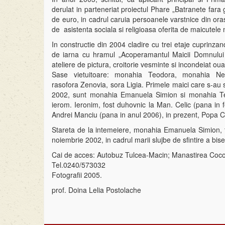
derulat in parteneriat proiectul Phare „Batranete fara g
de euro, in cadrul caruia persoanele varstnice din ora
de asistenta sociala si religioasa oferita de maicutele 
In constructie din 2004 cladire cu trei etaje cuprinzan
de iarna cu hramul „Acoperamantul Maicii Domnului si
ateliere de pictura, croitorie vesminte si incondeiat oua
Sase vietuitoare: monahia Teodora, monahia Nec
rasofora Zenovia, sora Ligia. Primele maici care s-au sta
2002, sunt monahia Emanuela Simion si monahia Teod
ierom. Ieronim, fost duhovnic la Man. Celic (pana in 
Andrei Manciu (pana in anul 2006), in prezent, Popa C
Stareta de la intemeiere, monahia Emanuela Simion, t
noiembrie 2002, in cadrul marii slujbe de sfintire a biser
Cai de acces: Autobuz Tulcea-Macin; Manastirea Coco
Tel.0240/573032
Fotografii 2005.
prof. Doina Lelia Postolache