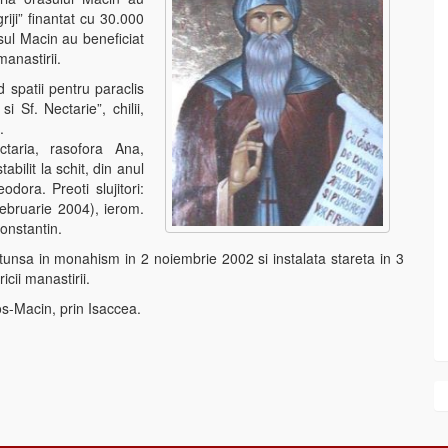
riji” finantat cu 30.000
sul Macin au beneficiat
manastirii.
d spatii pentru paraclis
 Sf. Nectarie”, chilii,
.
taria, rasofora Ana,
bilit la schit, din anul
ora. Preoti slujitori:
februarie 2004), ierom.
onstantin.
unsa in monahism in 2 noiembrie 2002 si instalata stareta in 3
icii manastirii.
s-Macin, prin Isaccea.