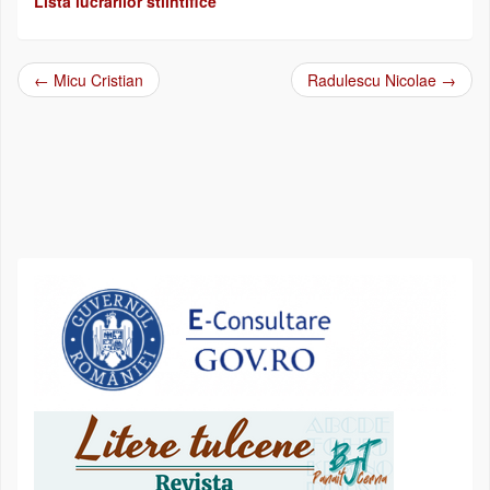
Lista lucrarilor stiintifice
←
Micu Cristian
Radulescu Nicolae
→
Post navigation