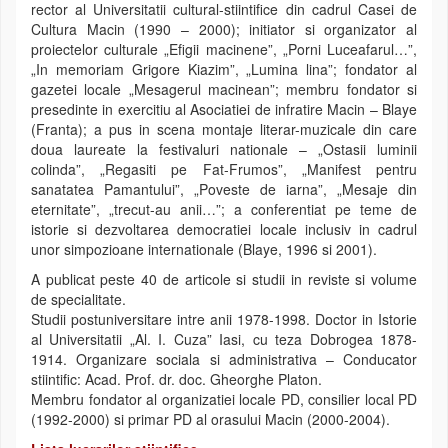
rector al Universitatii cultural-stiintifice din cadrul Casei de
Cultura Macin (1990 – 2000); initiator si organizator al
proiectelor culturale „Efigii macinene”, „Porni Luceafarul…”,
„In memoriam Grigore Kiazim”, „Lumina lina”; fondator al
gazetei locale „Mesagerul macinean”; membru fondator si
presedinte in exercitiu al Asociatiei de infratire Macin – Blaye
(Franta); a pus in scena montaje literar-muzicale din care
doua laureate la festivaluri nationale – „Ostasii luminii
colinda”, „Regasiti pe Fat-Frumos”, „Manifest pentru
sanatatea Pamantului”, „Poveste de iarna”, „Mesaje din
eternitate”, „trecut-au anii…”; a conferentiat pe teme de
istorie si dezvoltarea democratiei locale inclusiv in cadrul
unor simpozioane internationale (Blaye, 1996 si 2001).
A publicat peste 40 de articole si studii in reviste si volume
de specialitate.
Studii postuniversitare intre anii 1978-1998. Doctor in Istorie
al Universitatii „Al. I. Cuza” Iasi, cu teza Dobrogea 1878-
1914. Organizare sociala si administrativa – Conducator
stiintific: Acad. Prof. dr. doc. Gheorghe Platon.
Membru fondator al organizatiei locale PD, consilier local PD
(1992-2000) si primar PD al orasului Macin (2000-2004).