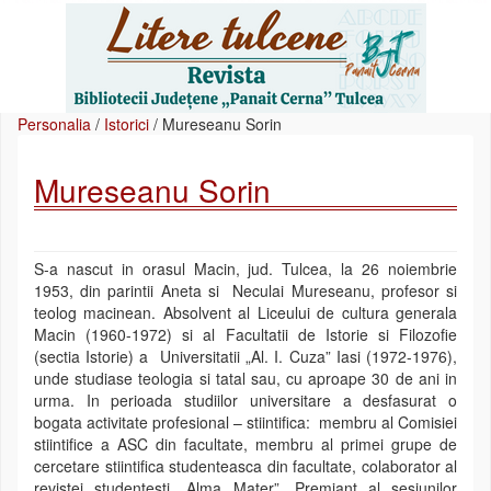
Personalia
/
Istorici
/
Mureseanu Sorin
Mureseanu Sorin
S-a nascut in orasul Macin, jud. Tulcea, la 26 noiembrie
1953, din parintii Aneta si Neculai Mureseanu, profesor si
teolog macinean. Absolvent al Liceului de cultura generala
Macin (1960-1972) si al Facultatii de Istorie si Filozofie
(sectia Istorie) a Universitatii „Al. I. Cuza” Iasi (1972-1976),
unde studiase teologia si tatal sau, cu aproape 30 de ani in
urma. In perioada studiilor universitare a desfasurat o
bogata activitate profesional – stiintifica: membru al Comisiei
stiintifice a ASC din facultate, membru al primei grupe de
cercetare stiintifica studenteasca din facultate, colaborator al
revistei studentesti „Alma Mater”. Premiant al sesiunilor