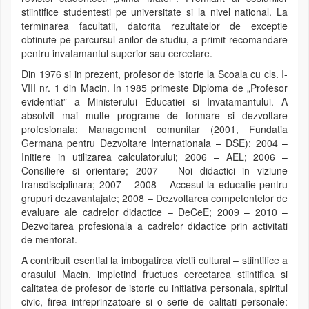
stiintifice studentesti pe universitate si la nivel national. La
terminarea facultatii, datorita rezultatelor de exceptie
obtinute pe parcursul anilor de studiu, a primit recomandare
pentru invatamantul superior sau cercetare.
Din 1976 si in prezent, profesor de istorie la Scoala cu cls. I-
VIII nr. 1 din Macin. In 1985 primeste Diploma de „Profesor
evidentiat” a Ministerului Educatiei si Invatamantului. A
absolvit mai multe programe de formare si dezvoltare
profesionala: Management comunitar (2001, Fundatia
Germana pentru Dezvoltare Internationala – DSE); 2004 –
Initiere in utilizarea calculatorului; 2006 – AEL; 2006 –
Consiliere si orientare; 2007 – Noi didactici in viziune
transdisciplinara; 2007 – 2008 – Accesul la educatie pentru
grupuri dezavantajate; 2008 – Dezvoltarea competentelor de
evaluare ale cadrelor didactice – DeCeE; 2009 – 2010 –
Dezvoltarea profesionala a cadrelor didactice prin activitati
de mentorat.
A contribuit esential la imbogatirea vietii cultural – stiintifice a
orasului Macin, impletind fructuos cercetarea stiintifica si
calitatea de profesor de istorie cu initiativa personala, spiritul
civic, firea intreprinzatoare si o serie de calitati personale: