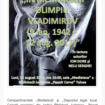
Compartimentele ,,Mediatecă” și ,,Depozitul legal local.
Colecții speciale” din cadrul Bibliotecii Județene ,,Panait