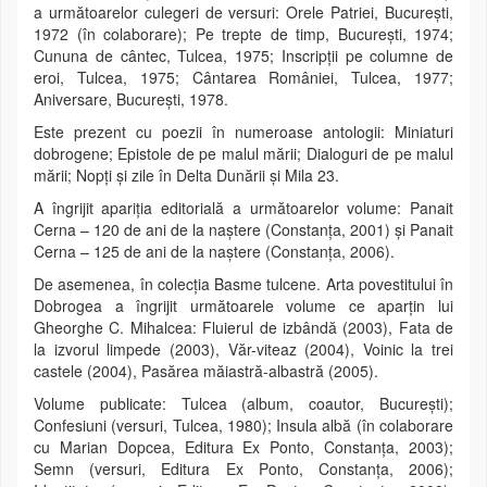
a următoarelor culegeri de versuri: Orele Patriei, Bucureşti,
1972 (în colaborare); Pe trepte de timp, Bucureşti, 1974;
Cununa de cântec, Tulcea, 1975; Inscripţii pe columne de
eroi, Tulcea, 1975; Cântarea României, Tulcea, 1977;
Aniversare, Bucureşti, 1978.
Este prezent cu poezii în numeroase antologii: Miniaturi
dobrogene; Epistole de pe malul mării; Dialoguri de pe malul
mării; Nopţi şi zile în Delta Dunării şi Mila 23.
A îngrijit apariţia editorială a următoarelor volume: Panait
Cerna – 120 de ani de la naştere (Constanţa, 2001) şi Panait
Cerna – 125 de ani de la naştere (Constanţa, 2006).
De asemenea, în colecţia Basme tulcene. Arta povestitului în
Dobrogea a îngrijit următoarele volume ce aparțin lui
Gheorghe C. Mihalcea: Fluierul de izbândă (2003), Fata de
la izvorul limpede (2003), Văr-viteaz (2004), Voinic la trei
castele (2004), Pasărea măiastră-albastră (2005).
Volume publicate: Tulcea (album, coautor, Bucureşti);
Confesiuni (versuri, Tulcea, 1980); Insula albă (în colaborare
cu Marian Dopcea, Editura Ex Ponto, Constanţa, 2003);
Semn (versuri, Editura Ex Ponto, Constanța, 2006);