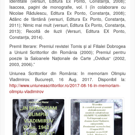
Identitate (versuri, Editura Ex Ponto, Constanța, 2008);
Isaccea, pagini de monografie, vol. I (în colaborare cu
Nicolae Rădulescu, Editura Ex Ponto, Constanţa, 2008);
Adânc de fântână (versuri, Editura Ex Ponto, Constanța,
2011); Nimic mai mult (versuri, Editura Ex Ponto, Constanța,
2013); Recoltă de iluzii (Versuri, Editura EX Ponto,
Constanța, 2014).
Premii literare: Premiul revistei Tomis şi al Filialei Dobrogea
a Uniunii Scriitorilor din România (2000); Premiul pentru
poezie la Saloanele Naţionale de Carte „Ovidius“ (2002,
2003, 2006).”
Uniunea Scriitorilor din România: In memoriam Olimpiu
Vladimirov. București, 16 Aug. 2017. Disponibil la:
http://www.uniuneascriitorilor.ro/2017-08-16-in-memoriam-
olimpiu-vladimirov