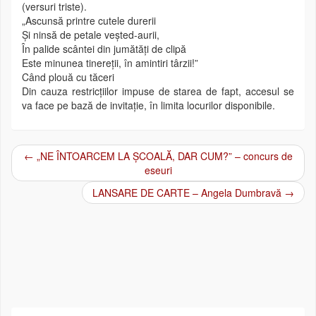
(versuri triste).
„Ascunsă printre cutele durerii
Și ninsă de petale veșted-aurii,
În palide scântei din jumătăți de clipă
Este minunea tinereții, în amintiri târzii!”
Când plouă cu tăceri
Din cauza restricțiilor impuse de starea de fapt, accesul se
va face pe bază de invitație, în limita locurilor disponibile.
←
„NE ÎNTOARCEM LA ȘCOALĂ, DAR CUM?” – concurs de
Post navigation
eseuri
LANSARE DE CARTE – Angela Dumbravă
→