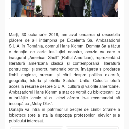
Marți, 30 octombrie 2018, am avut onoarea și deosebita
plăcere de a-l întâmpina pe Excelența Sa, Ambasadorul
S.U.A. în România, domnul Hans Klemm. Domnia Sa a făcut
o donație de carte instituției noastre, ocazie cu care a
inaugurat „American Shelf” (Raftul American), reprezentând
literatură americană clasică şi contemporană, literatură
pentru copii şi tineret, materiale pentru învăţarea si predarea
limbii engleze, precum şi cărţi despre politica externă,
geografia, istoria și etniile Statelor Unite. Colecţia oferă
acces la resurse despre S.U.A., cultura şi valorile americane.
Ambasadorul Hans Klemm a stat de vorbă cu bibliotecarii, cu
autoritățile locale și cu elevi cărora le-a recomandat să
înceapă cu „Moby Dick”.
Donaţia va intra în patrimoniul Secției de Limbi Străine a
bibliotecii spre a sta la dispoziţia profesorilor, elevilor şi a
publicului interesat.