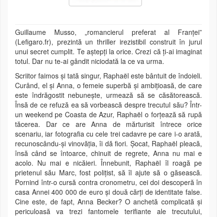
Guillaume Musso, „romancierul preferat al Franței”
(Lefigaro.fr), prezintă un thriller irezistibil construit în jurul
unui secret cumplit. Te aștepți la orice. Crezi că ți-ai imaginat
totul. Dar nu te-ai gândit niciodată la ce va urma.
Scriitor faimos și tată singur, Raphaël este bântuit de îndoieli.
Curând, el și Anna, o femeie superbă și ambițioasă, de care
este îndrăgostit nebunește, urmează să se căsătorească.
Însă de ce refuză ea să vorbească despre trecutul său? Într-
un weekend pe Coasta de Azur, Raphaël o forțează să rupă
tăcerea. Dar ce are Anna de mărturisit întrece orice
scenariu, iar fotografia cu cele trei cadavre pe care i-o arată,
recunoscându-și vinovăția, îi dă fiori. Șocat, Raphaël pleacă,
însă când se întoarce, chinuit de regrete, Anna nu mai e
acolo. Nu mai e nicăieri. Înnebunit, Raphaël îl roagă pe
prietenul său Marc, fost polițist, să îl ajute să o găsească.
Pornind într-o cursă contra cronometru, cei doi descoperă în
casa Annei 400 000 de euro și două cărți de identitate false.
Cine este, de fapt, Anna Becker? O anchetă complicată și
periculoasă va trezi fantomele terifiante ale trecutului,