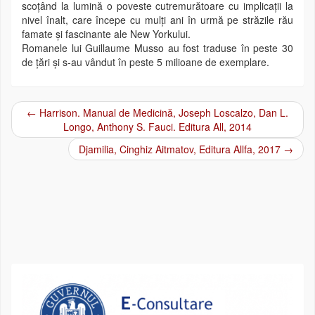
scoțând la lumină o poveste cutremurătoare cu implicații la
nivel înalt, care începe cu mulți ani în urmă pe străzile rău
famate și fascinante ale New Yorkului.
Romanele lui Guillaume Musso au fost traduse în peste 30
de țări și s-au vândut în peste 5 milioane de exemplare.
←
Harrison. Manual de Medicină, Joseph Loscalzo, Dan L.
Post navigation
Longo, Anthony S. Fauci. Editura All, 2014
Djamilia, Cinghiz Aitmatov, Editura Allfa, 2017
→