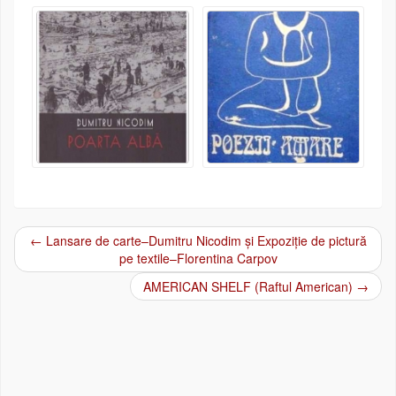
←
Lansare de carte–Dumitru Nicodim și Expoziție de pictură
Post navigation
pe textile–Florentina Carpov
AMERICAN SHELF (Raftul American)
→