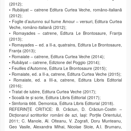
(2012);
• Rubâiyat – catrene Editura Curtea Veche, româno-italiană
(2012);
• Foglie d’autunno sul fiume Amour – versuri, Editura Curtea
Veche, româno-italiană (2012);
• Romayades – catrene, Editura Le Brontosaure, Franța
(2013);
• Romayades – ed. a II-a, quatrains, Editura Le Brontosaure,
Franța (2013);
• Romaiate – catrene, Editura Curtea Veche (2014);
• Rubâiyat – catrene, Edizione del Poggio (2014);
• Feuilles d’Automne, Editura Le Brontosaure (2015);
• Romaiate, ed. a II-a, catrene, Editura Curtea Veche (2015);
• Romaiate, ed. a III-a, catrene, Editura Libris Editorial
(2016);
• Tratat de iubire, Editura Curtea Veche (2017);
• Scoală-te și scrie, Editura Libris Editorial (2017);
• Simfonia 666. Demonica, Editura Libris Editorial (2018).
REFERINȚE CRITICE: B. Crăciun, D. Crăciun-Costin –
Dicționarul scriitorilor români de azi, Iași: Porțile Orientului,
2011; C. Manole, Al. Olteanu, V. Zografi, Doru Munteanu,
Geo Vasile, Alexandra Mihai, Nicolae Stoie, A.I. Brumaru,