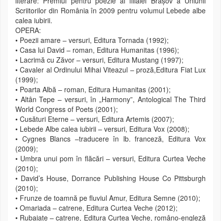
literare: Premiul pentru poezie al filialei Brașov a Uniunii
Scriitorilor din România în 2009 pentru volumul Lebede albe
calea iubirii.
OPERA:
• Poezii amare – versuri, Editura Tornada (1992);
• Casa lui David – roman, Editura Humanitas (1996);
• Lacrimă cu Zăvor – versuri, Editura Mustang (1997);
• Cavaler al Ordinului Mihai Viteazul – proză,Editura Fiat Lux
(1999);
• Poarta Albă – roman, Editura Humanitas (2001);
• Altân Tepe – versuri, în „Harmony”, Antological The Third
World Congress of Poets (2001);
• Cusături Eterne – versuri, Editura Artemis (2007);
• Lebede Albe calea iubirii – versuri, Editura Vox (2008);
• Cygnes Blancs –traducere în lb. franceză, Editura Vox
(2009);
• Umbra unui pom în flăcări – versuri, Editura Curtea Veche
(2010);
• David’s House, Dorrance Publishing House Co Pittsburgh
(2010);
• Frunze de toamnă pe fluviul Amur, Editura Semne (2010);
• Omariada – catrene, Editura Curtea Veche (2012);
• Rubaiate – catrene, Editura Curtea Veche, româno-engleză