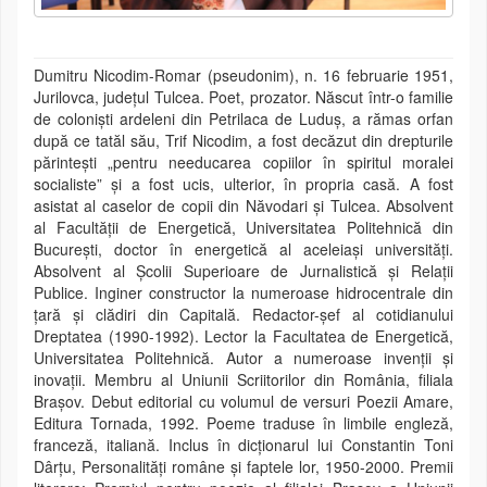
Dumitru Nicodim-Romar (pseudonim), n. 16 februarie 1951,
Jurilovca, județul Tulcea. Poet, prozator. Născut într-o familie
de coloniști ardeleni din Petrilaca de Luduș, a rămas orfan
după ce tatăl său, Trif Nicodim, a fost decăzut din drepturile
părintești „pentru needucarea copiilor în spiritul moralei
socialiste” și a fost ucis, ulterior, în propria casă. A fost
asistat al caselor de copii din Năvodari și Tulcea. Absolvent
al Facultății de Energetică, Universitatea Politehnică din
București, doctor în energetică al aceleiași universități.
Absolvent al Școlii Superioare de Jurnalistică și Relații
Publice. Inginer constructor la numeroase hidrocentrale din
țară și clădiri din Capitală. Redactor-șef al cotidianului
Dreptatea (1990-1992). Lector la Facultatea de Energetică,
Universitatea Politehnică. Autor a numeroase invenții și
inovații. Membru al Uniunii Scriitorilor din România, filiala
Brașov. Debut editorial cu volumul de versuri Poezii Amare,
Editura Tornada, 1992. Poeme traduse în limbile engleză,
franceză, italiană. Inclus în dicționarul lui Constantin Toni
Dârțu, Personalități române și faptele lor, 1950-2000. Premii