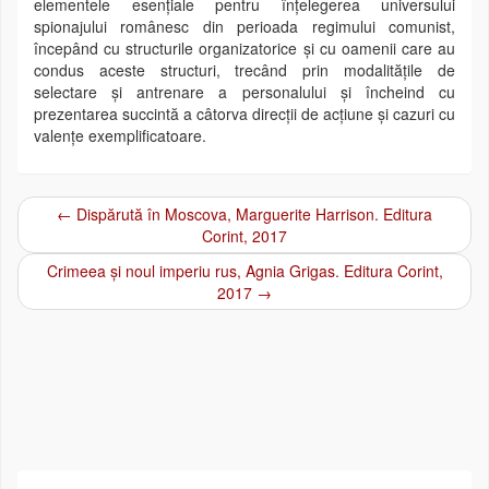
elementele esenţiale pentru înţelegerea universului
spionajului românesc din perioada regimului comunist,
începând cu structurile organizatorice şi cu oamenii care au
condus aceste structuri, trecând prin modalităţile de
selectare şi antrenare a personalului şi încheind cu
prezentarea succintă a câtorva direcţii de acţiune şi cazuri cu
valenţe exemplificatoare.
←
Dispărută în Moscova, Marguerite Harrison. Editura
Post navigation
Corint, 2017
Crimeea și noul imperiu rus, Agnia Grigas. Editura Corint,
2017
→