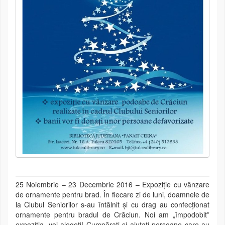
25 Noiembrie – 23 Decembrie 2016 – Expoziție cu vânzare
de ornamente pentru brad. În fiecare zi de luni, doamnele de
la Clubul Seniorilor s-au întâlnit și cu drag au confecționat
ornamente pentru bradul de Crăciun. Noi am „împodobit”
expoziția, voi alegeți! Cumpărați și ajutați persoane care au