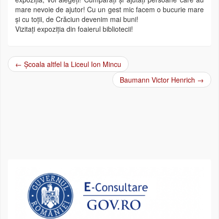
mare nevoie de ajutor! Cu un gest mic facem o bucurie mare
și cu toții, de Crăciun devenim mai buni!
Vizitați expoziția din foaierul bibliotecii!
←
Școala altfel la Liceul Ion Mincu
Post navigation
Baumann Victor Henrich
→