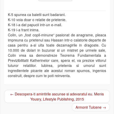
K-5 spunea ca baietii sunt badarani.
K-10 voia doar o relatie de prietenie.
K-18 i-a dat papucii intr-un e-mail.
K-19 i-a frant inima.
Colin, un „fost copil-minune“ pasionat de anagrame, pleaca
impreuna cu prietenul sau Hassan intr-o calatorie departe de
casa pentru a-si uita toate dezamagirile in dragoste. Cu
10.000 de dolari in buzunar si un mistret pe urmele sale,
Colin vrea sa demonstreze Teorema Fundamentala a
Previzibilitatii Katherinelor care, spera el, va prezice viitorul
tuturor relatiilor. Iubirea, prietenia si umorul sunt
ingredientele picante ale acestui roman spumos, ingenios
construit, despre cum te poti reinventa.
←
Descopera-ti amintirile ascunse si adevaratul eu. Menis
Post navigation
Yousry, Lifestyle Publishing, 2015
Armonii Tulcene
→