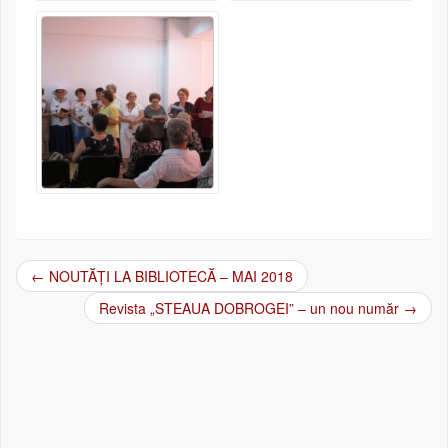
←
NOUTĂȚI LA BIBLIOTECĂ – MAI 2018
Post navigation
Revista „STEAUA DOBROGEI” – un nou număr
→