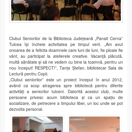
Clubul Seniorilor de la Biblioteca Județeană „Panait Cerna”
Tulcea își încheie activitatea pe timpul verii. „Am avut
onoarea de a felicita doamnele care luni de luni, fie ploaie fie
vânt, au participat la atelierele creative. Vacanță plăcută,
multă sănătate și să ne vedem cu bine la toamnă, pentru un
nou început! RESPECT!”, Tanța Ștefan, bibliotecar Sala de
Lectură pentru Copii.
„Clubul seniorilor” este un proiect început în anul 2012,
având ca scop atragerea spre bibliotecă pentru diferite
activități a seniorilor tulceni. Datorită acestui club, multe
persoane privesc acum biblioteca și ca un spațiu de
socializare, de petrecere a timpului liber, un loc unde se pot
dezvolta personal.