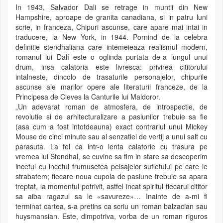
In 1943, Salvador Dali se retrage in muntii din New
Hampshire, aproape de granita canadiana, si in patru luni
scrie, in franceza, Chipuri ascunse, care apare mai intai in
traducere, la New York, in 1944. Pornind de la celebra
definitie stendhaliana care intemeieaza realismul modern,
romanul lui Dalí este o oglinda purtata de-a lungul unui
drum, insa calatoria este livresca: privirea cititorului
intalneste, dincolo de trasaturile personajelor, chipurile
ascunse ale marilor opere ale literaturii franceze, de la
Principesa de Cleves la Canturile lui Maldoror.
„Un adevarat roman de atmosfera, de introspectie, de
revolutie si de arhitecturalizare a pasiunilor trebuie sa fie
(asa cum a fost intotdeauna) exact contrariul unui Mickey
Mouse de cinci minute sau al senzatiei de vertij a unui salt cu
parasuta. La fel ca intr-o lenta calatorie cu trasura pe
vremea lui Stendhal, se cuvine sa fim in stare sa descoperim
incetul cu incetul frumusetea peisajelor sufletului pe care le
strabatem; fiecare noua cupola de pasiune trebuie sa apara
treptat, la momentul potrivit, astfel incat spiritul fiecarui cititor
sa aiba ragazul sa le «savureze»… Inainte de a-mi fi
terminat cartea, s-a pretins ca scriu un roman balzacian sau
huysmansian. Este, dimpotriva, vorba de un roman riguros