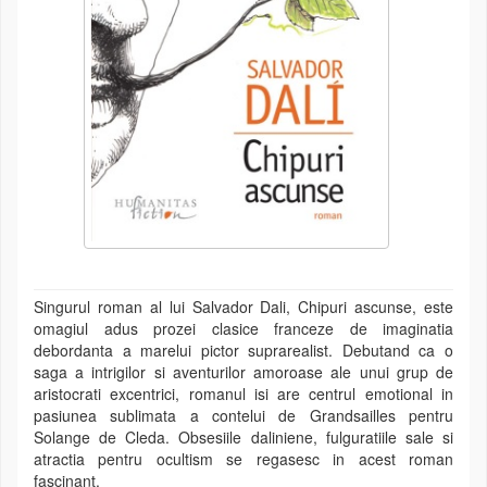
Singurul roman al lui Salvador Dali, Chipuri ascunse, este
omagiul adus prozei clasice franceze de imaginatia
debordanta a marelui pictor suprarealist. Debutand ca o
saga a intrigilor si aventurilor amoroase ale unui grup de
aristocrati excentrici, romanul isi are centrul emotional in
pasiunea sublimata a contelui de Grandsailles pentru
Solange de Cleda. Obsesiile daliniene, fulguratiile sale si
atractia pentru ocultism se regasesc in acest roman
fascinant.