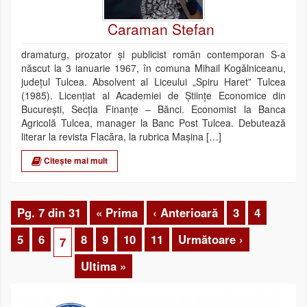
Caraman Stefan
dramaturg, prozator și publicist român contemporan S-a
născut la 3 ianuarie 1967, în comuna Mihail Kogălniceanu,
județul Tulcea. Absolvent al Liceului „Spiru Haret” Tulcea
(1985). Licențiat al Academiei de Științe Economice din
București, Secția Finanțe – Bănci. Economist la Banca
Agricolă Tulcea, manager la Banc Post Tulcea. Debutează
literar la revista Flacăra, la rubrica Mașina […]
Citește mai mult
Pg. 7 din 31
« Prima
‹ Anterioară
3
4
5
6
8
9
10
11
Următoare ›
7
Ultima »