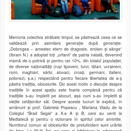
Memoria colectiva străbate timpul, se păstrează ceea ce se
validează prin asimilare generație după generație.
„Dobrogea – amestec etern de dragoste, eroism și sânge”
(Ibram N.) a adoptat toți „orfanii” de patria natală, devenind
mamă de-o potrivă și pentru cei 10%, din totalul populației,
de diverse naționalități (ruși lipoveni, turci, tătari, ucraineni,
romi, maghiari, sârbi, slovaci, croați, germani, italieni,
polonezi, ș.a.) respectând pentru fiecare libertatea de a-ș
păstra tradiția, obiceiurile. Din acest motiv o discuție despre
tradițiile în acest spațiu este foarte complexă pentru că
tradițiile s-au împletit pe alocuri, așa cum s-au împletit și
viețile cetățenilor săi. Despre aceste lucruri le explică, în
amănunt și prof. Gabriela Popescu , Mariana Vladu de la
Colegiul ”Brad Segal” a X-a A și B, care au venit la
Mediatecă și pentru o vizionare în spiritul celor amintite.
Numitorul comun al obiceiurilor de pretutindeni sunt urările
de bine, La Mulți Ani, pe care și biblioteca le adresează