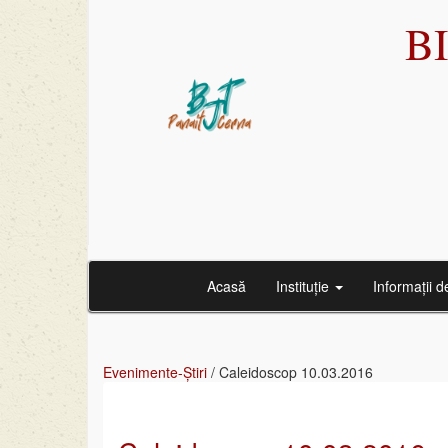
B
Acasă
Instituție
Informații d
Evenimente-Știri
/
Caleidoscop 10.03.2016