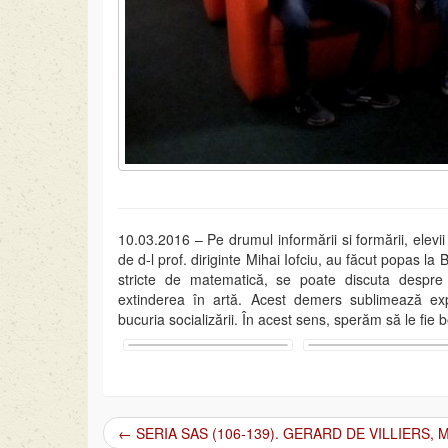
10.03.2016 – Pe drumul informării si formării, elevii 
de d-l prof. diriginte Mihai Iofciu, au făcut popas la B
stricte de matematică, se poate discuta despre ap
extinderea în artă. Acest demers sublimează expe
bucuria socializării. În acest sens, sperăm să le fie 
←
SERIA SAS (106-139). GERARD DE VILLIERS, Me