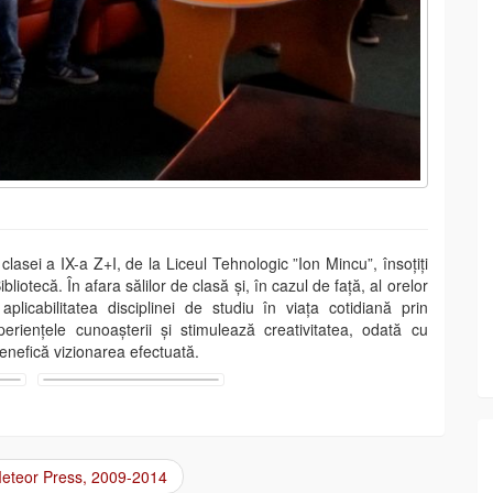
clasei a IX-a Z+I, de la Liceul Tehnologic ”Ion Mincu”, însoțiți
ibliotecă. În afara sălilor de clasă și, în cazul de față, al orelor
licabilitatea disciplinei de studiu în viața cotidiană prin
riențele cunoașterii și stimulează creativitatea, odată cu
benefică vizionarea efectuată.
teor Press, 2009-2014