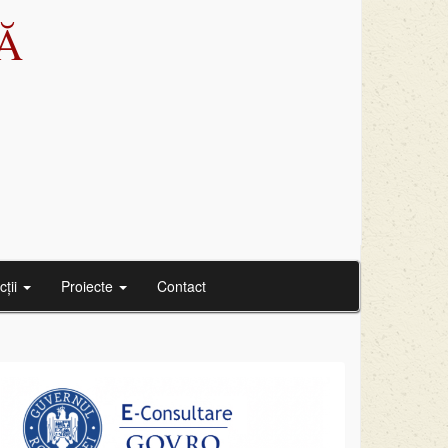
Ă
cții
Proiecte
Contact