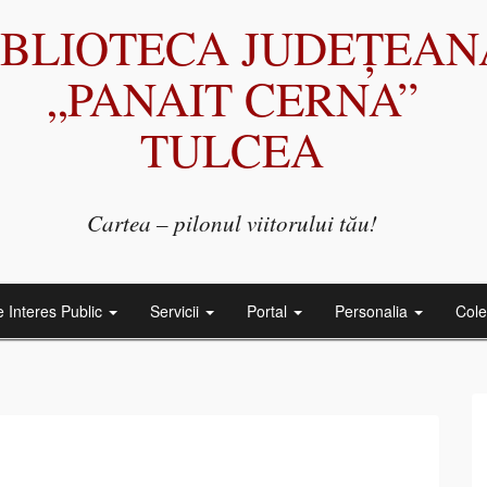
IBLIOTECA JUDEȚEAN
„PANAIT CERNA”
TULCEA
Cartea – pilonul viitorului tău!
e Interes Public
Servicii
Portal
Personalia
Cole