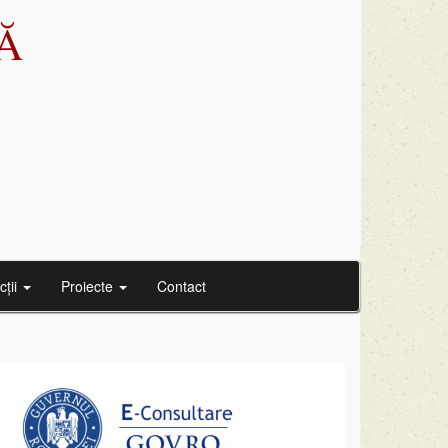
Ă
cții
Proiecte
Contact