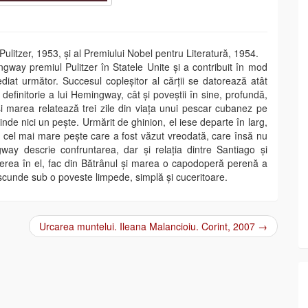
ulitzer, 1953, și al Premiului Nobel pentru Literatură, 1954.
way premiul Pulitzer în Statele Unite și a contribuit în mod
diat următor. Succesul copleșitor al cărții se datorează atât
că definitorie a lui Hemingway, cât și poveștii în sine, profundă,
și marea relatează trei zile din viața unui pescar cubanez pe
nde nici un pește. Urmărit de ghinion, el iese departe în larg,
cel mai mare pește care a fost văzut vreodată, care însă nu
way descrie confruntarea, dar și relația dintre Santiago și
ederea în el, fac din Bătrânul și marea o capodoperă perenă a
 ascunde sub o poveste limpede, simplă și cuceritoare.
Urcarea muntelui. Ileana Malancioiu. Corint, 2007
→