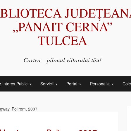
IBLIOTECA JUDEȚEAN
„PANAIT CERNA”
TULCEA
Cartea – pilonul viitorului tău!
e Interes Public
Servicii
Portal
Personalia
Cole
ngway, Polirom, 2007