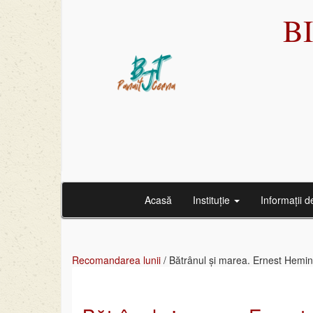
B
Acasă
Instituție
Informații d
Recomandarea lunii
/
Bătrânul și marea. Ernest Hemi