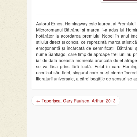
Autorul Ernest Hemingway este laureat al Premiului P
Microromanul Bătrânul și marea i-a adus lui Heming
hotărâtor la acordarea premiului Nobel în anul ime
stilului direct și concis, ce reprezintă marca stilisti
emoționantă și încărcată de semnificații. Bătrânul 
nume Santiago, care timp de aproape trei luni nu pri
iar de data aceasta momeala aruncată de el atrage 
se va lăsa prins fără luptă. Felul în care Heming
ucenicul său fidel, singurul care nu-și pierde încr
literaturii universale, a cărei bogăție de sensuri se
←
Toporișca. Gary Paulsen. Arthur, 2013
Post navigation