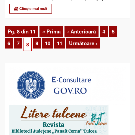
Citește mai mult
Pg. 8 din 11
« Prima
‹ Anterioară
4
5
6
7
9
10
11
Următoare ›
8