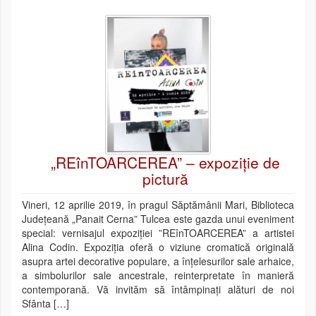
„REînTOARCEREA” – expoziție de
pictură
Vineri, 12 aprilie 2019, în pragul Săptămânii Mari, Biblioteca
Județeană „Panait Cerna” Tulcea este gazda unui eveniment
special: vernisajul expoziției ”REînTOARCEREA” a artistei
Alina Codin. Expoziția oferă o viziune cromatică originală
asupra artei decorative populare, a înțelesurilor sale arhaice,
a simbolurilor sale ancestrale, reinterpretate în manieră
contemporană. Vă invităm să întâmpinați alături de noi
Sfânta […]