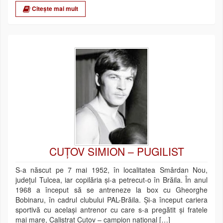
Citește mai mult
CUŢOV SIMION – PUGILIST
S-a născut pe 7 mai 1952, în localitatea Smârdan Nou,
judeţul Tulcea, iar copilăria şi-a petrecut-o în Brăila. În anul
1968 a început să se antreneze la box cu Gheorghe
Bobinaru, în cadrul clubului PAL-Brăila. Şi-a început cariera
sportivă cu acelaşi antrenor cu care s-a pregătit şi fratele
mai mare, Calistrat Cuţov – campion naţional […]