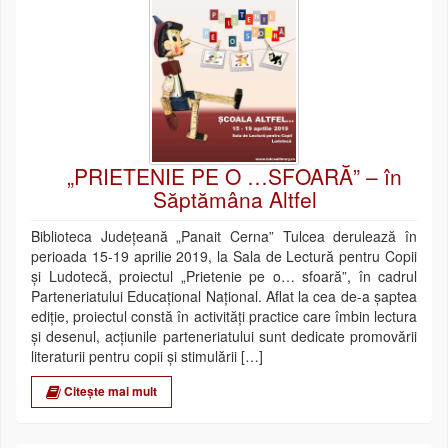
„PRIETENIE PE O …SFOARĂ” – în
Săptămâna Altfel
Biblioteca Județeană „Panait Cerna” Tulcea derulează în
perioada 15-19 aprilie 2019, la Sala de Lectură pentru Copii
și Ludotecă, proiectul „Prietenie pe o… sfoară”, în cadrul
Parteneriatului Educațional Național. Aflat la cea de-a șaptea
ediție, proiectul constă în activități practice care îmbin lectura
și desenul, acțiunile parteneriatului sunt dedicate promovării
literaturii pentru copii şi stimulării […]
Citește mai mult