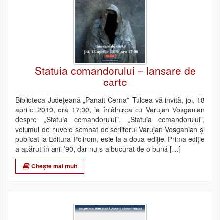
Statuia comandorului – lansare de
carte
Biblioteca Județeană „Panait Cerna” Tulcea vă invită, joi, 18
aprilie 2019, ora 17:00, la întâlnirea cu Varujan Vosganian
despre „Statuia comandorului”. „Statuia comandorului”,
volumul de nuvele semnat de scriitorul Varujan Vosganian și
publicat la Editura Polirom, este la a doua ediție. Prima ediție
a apărut în anii ’90, dar nu s-a bucurat de o bună […]
Citește mai mult