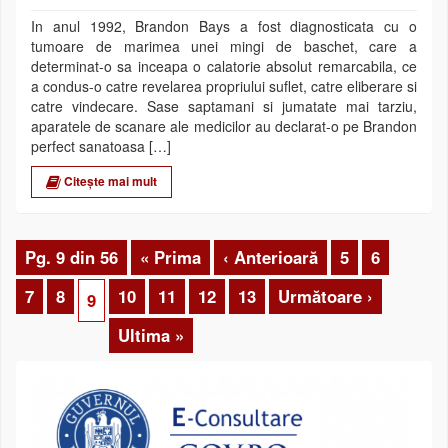
In anul 1992, Brandon Bays a fost diagnosticata cu o
tumoare de marimea unei mingi de baschet, care a
determinat-o sa inceapa o calatorie absolut remarcabila, ce
a condus-o catre revelarea propriului suflet, catre eliberare si
catre vindecare. Sase saptamani si jumatate mai tarziu,
aparatele de scanare ale medicilor au declarat-o pe Brandon
perfect sanatoasa […]
Citește mai mult
Pg. 9 din 56
« Prima
‹ Anterioară
5
6
7
8
10
11
12
13
Următoare ›
9
Ultima »