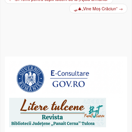
Post navigation
🛷🎄„Vine Moș Crăciun”
→