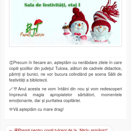
👏Precum în fiecare an, așteptăm cu nerăbdare zilele în care
copiii școlilor din județul Tulcea, alături de cadrele didactice,
părinți și bunici, ne vor bucura colindând pe scena Sălii de
festivități a bibliotecii.
🪄🎊Anul acesta ne vom întâlni din nou și vom redescoperi
împreună magia apropiatelor sărbători, momentele
emoționante, dar și puritatea copilăriei.
🫶Vă așteptăm cu mare drag!
←
🏵Premii pentru copiii tulceni de la „Njiclu armânici”